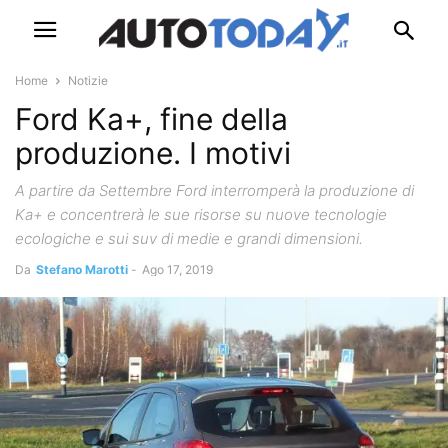
Home
Notizie
Ford Ka+, fine della
produzione. I motivi
A partire da Settembre Ford interromperà la produzione di
Ka+ e concentrerà le sue risorse su nuove tecnologie
ecologiche e sui suv di medie e grandi dimensioni.
Da
Stefano Marotti
-
Ago 17, 2019