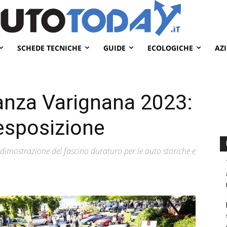
SCHEDE TECNICHE
GUIDE
ECOLOGICHE
AZ
anza Varignana 2023:
 esposizione
dimostrazione del fascino duraturo per le auto storiche e