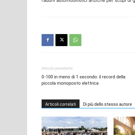
raduni automobilistici anziché per scopi di 
Articolo precedente
0-100 in meno di 1 secondo: il record della
piccola monoposto elettrica
Articoli correlati
Di più dello stesso autore