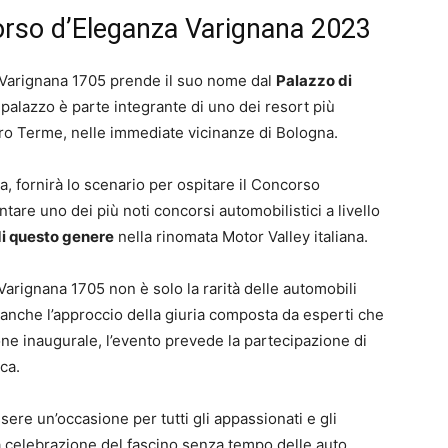
orso d’Eleganza Varignana 2023
 Varignana 1705 prende il suo nome dal
Palazzo di
o palazzo è parte integrante di uno dei resort più
tro Terme, nelle immediate vicinanze di Bologna.
ia, fornirà lo scenario per ospitare il Concorso
tare uno dei più noti concorsi automobilistici a livello
di questo genere
nella rinomata Motor Valley italiana.
arignana 1705 non è solo la rarità delle automobili
 anche l’approccio della giuria composta da esperti che
one inaugurale, l’evento prevede la partecipazione di
ca.
re un’occasione per tutti gli appassionati e gli
 una celebrazione del fascino senza tempo delle auto