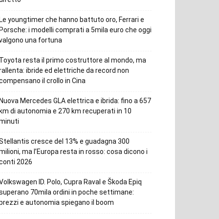
Le youngtimer che hanno battuto oro, Ferrari e
Porsche: i modelli comprati a 5mila euro che oggi
valgono una fortuna
Toyota resta il primo costruttore al mondo, ma
rallenta: ibride ed elettriche da record non
compensano il crollo in Cina
Nuova Mercedes GLA elettrica e ibrida: fino a 657
km di autonomia e 270 km recuperati in 10
minuti
Stellantis cresce del 13% e guadagna 300
milioni, ma l’Europa resta in rosso: cosa dicono i
conti 2026
Volkswagen ID. Polo, Cupra Raval e Škoda Epiq
superano 70mila ordini in poche settimane:
prezzi e autonomia spiegano il boom