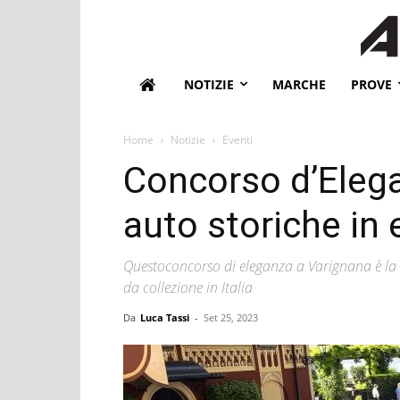
NOTIZIE
MARCHE
PROVE
Home
Notizie
Eventi
Concorso d’Eleg
auto storiche in
Questoconcorso di eleganza a Varignana è la 
da collezione in Italia
Da
Luca Tassi
-
Set 25, 2023