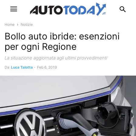
Home
Notizie
Bollo auto ibride: esenzioni
per ogni Regione
La situazione aggiornata agli ultimi provvedimenti
Da
Luca Talotta
-
Feb 6, 2019