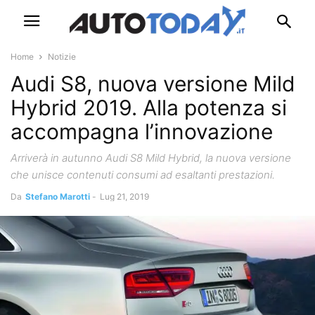
Home
Notizie
Audi S8, nuova versione Mild
Hybrid 2019. Alla potenza si
accompagna l’innovazione
Arriverà in autunno Audi S8 Mild Hybrid, la nuova versione
che unisce contenuti consumi ad esaltanti prestazioni.
Da
Stefano Marotti
-
Lug 21, 2019