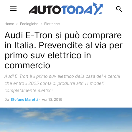
Home
Ecologiche
Elettriche
Audi E-Tron si può comprare
in Italia. Prevendite al via per
primo suv elettrico in
commercio
Audi E-Tron è il primo suv elettrico della casa dei 4 cerchi
che entro il 2025 conta di produrre altri 11 modelli
completamente elettrici.
Da
Stefano Marotti
-
Apr 18, 2019