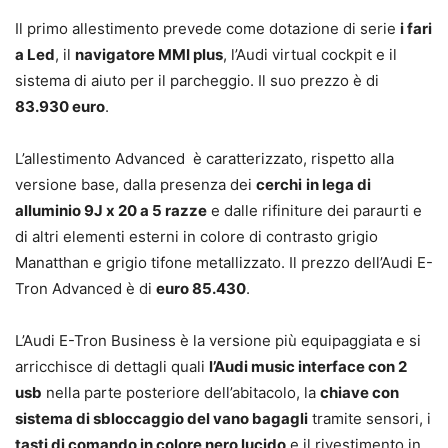
Il primo allestimento prevede come dotazione di serie
i fari
a Led
, il
navigatore MMI plus
, l’Audi virtual cockpit e il
sistema di aiuto per il parcheggio. Il suo prezzo è di
83.930 euro
.
L’allestimento Advanced è caratterizzato, rispetto alla
versione base, dalla presenza dei
cerchi
in lega di
alluminio 9J x 20 a 5 razze
e dalle rifiniture dei paraurti e
di altri elementi esterni in colore di contrasto grigio
Manatthan e grigio tifone metallizzato. Il prezzo dell’Audi E-
Tron Advanced è di
euro 85.430
.
L’Audi E-Tron Business è la versione più equipaggiata e si
arricchisce di dettagli quali
l’Audi music interface con 2
usb
nella parte posteriore dell’abitacolo, la
chiave con
sistema di sbloccaggio del vano bagagli
tramite sensori, i
tasti di comando in colore nero lucido
e il rivestimento in