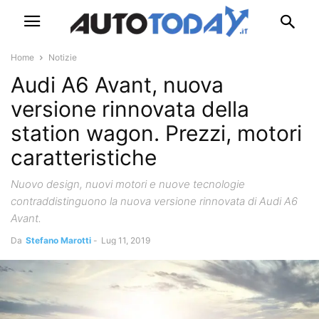
Home
Notizie
Audi A6 Avant, nuova
versione rinnovata della
station wagon. Prezzi, motori
caratteristiche
Nuovo design, nuovi motori e nuove tecnologie
contraddistinguono la nuova versione rinnovata di Audi A6
Avant.
Da
Stefano Marotti
-
Lug 11, 2019