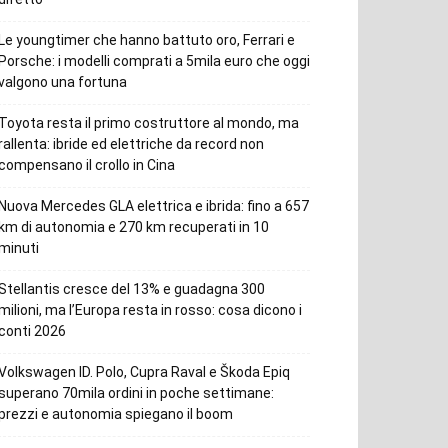
Le youngtimer che hanno battuto oro, Ferrari e
Porsche: i modelli comprati a 5mila euro che oggi
valgono una fortuna
Toyota resta il primo costruttore al mondo, ma
rallenta: ibride ed elettriche da record non
compensano il crollo in Cina
Nuova Mercedes GLA elettrica e ibrida: fino a 657
km di autonomia e 270 km recuperati in 10
minuti
Stellantis cresce del 13% e guadagna 300
milioni, ma l’Europa resta in rosso: cosa dicono i
conti 2026
Volkswagen ID. Polo, Cupra Raval e Škoda Epiq
superano 70mila ordini in poche settimane:
prezzi e autonomia spiegano il boom