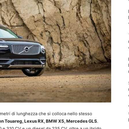
etri di lunghezza che si colloca nello stesso
en Touareg, Lexus RX, BMW X5, Mercedes GLS
.
 e 310 CV e un diesel da 235 CV, oltre a un ibrido