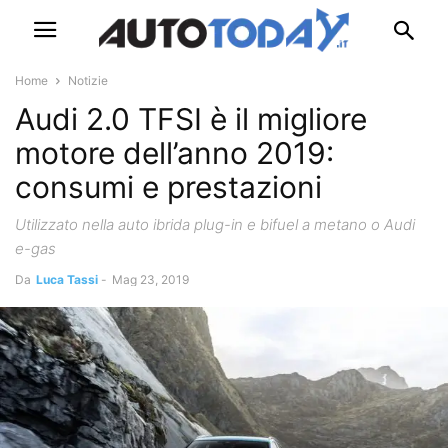
Home
Notizie
Audi 2.0 TFSI è il migliore
motore dell’anno 2019:
consumi e prestazioni
Utilizzato nella auto ibrida plug-in e bifuel a metano o Audi
e-gas
Da
Luca Tassi
-
Mag 23, 2019