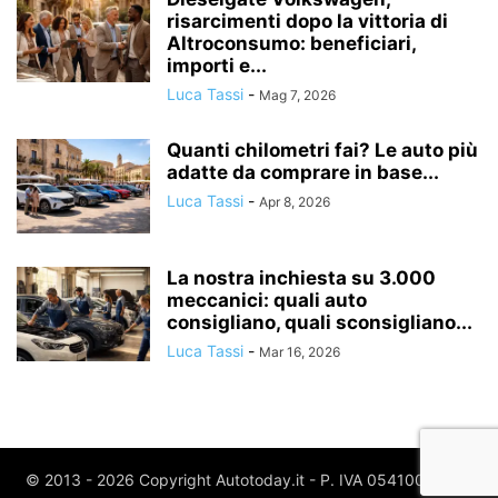
risarcimenti dopo la vittoria di
Altroconsumo: beneficiari,
importi e...
Luca Tassi
-
Mag 7, 2026
Quanti chilometri fai? Le auto più
adatte da comprare in base...
Luca Tassi
-
Apr 8, 2026
La nostra inchiesta su 3.000
meccanici: quali auto
consigliano, quali sconsigliano...
Luca Tassi
-
Mar 16, 2026
© 2013 - 2026 Copyright Autotoday.it - P. IVA 05410020969