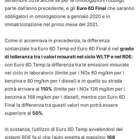
settembre 2019 anche se per le omologazioni l’obbligo
parte dall’anno precedente, e gli
Euro 6D Final
che saranno
obbligatori in omologazione a gennaio 2020 e in
immatricolazione nel primo mese del 2021.
Come si accennava in precedenza, la differenza
sostanziale tra Euro 6D Temp ed Euro 6D Final è nel
grado
di tolleranza tra i valori misurati nel ciclo WLTP e nel RDE
:
con Euro 6D Temp la differenza tra le emissioni misurate
nel ciclo in laboratorio (limite per i NOx 60 mg/km per i
benzina e 80 mg/km per i diesel) e in quello su strada
potrà arrivare al
110%
(limite per i NOx 126 mg/km per i
benzina e 168 mg/km per i diesel), mentre con Euro 6D
Final la differenza tra questi valori non potrà essere
superiore al
50%
.
In sostanza, l’utilizzo di Euro 6D Temp avvalendosi dei
sistemi RDE fa si che l’auto emetta al massimo
168