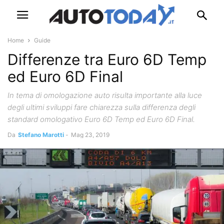
Home
Guide
Differenze tra Euro 6D Temp
ed Euro 6D Final
In tema di omologazione auto risulta importante alla luce
degli ultimi sviluppi fare chiarezza sulla differenza degli
standard omologativo Euro 6D Temp ed Euro 6D Final.
Da
Stefano Marotti
-
Mag 23, 2019