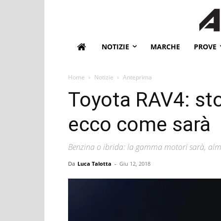
NOTIZIE
MARCHE
PROVE
Home
Notizie
Anteprima
Toyota RAV4: sto
ecco come sarà
Benzina o ibrida: la gamma motori sarà, alme
Da
Luca Talotta
-
Giu 12, 2018