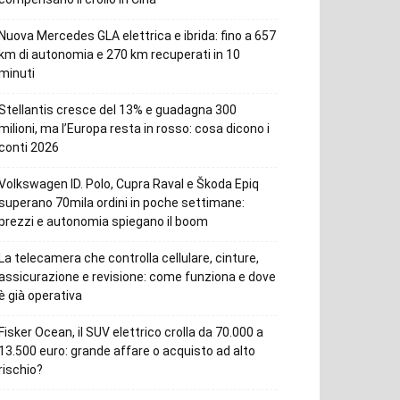
Nuova Mercedes GLA elettrica e ibrida: fino a 657
km di autonomia e 270 km recuperati in 10
minuti
Stellantis cresce del 13% e guadagna 300
milioni, ma l’Europa resta in rosso: cosa dicono i
conti 2026
Volkswagen ID. Polo, Cupra Raval e Škoda Epiq
superano 70mila ordini in poche settimane:
prezzi e autonomia spiegano il boom
La telecamera che controlla cellulare, cinture,
assicurazione e revisione: come funziona e dove
è già operativa
Fisker Ocean, il SUV elettrico crolla da 70.000 a
13.500 euro: grande affare o acquisto ad alto
rischio?