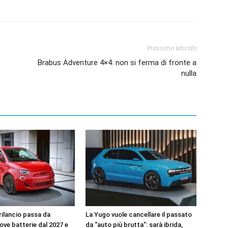
Prossimo articolo
o
Brabus Adventure 4×4: non si ferma di fronte a
nulla
l rilancio passa da
La Yugo vuole cancellare il passato
uove batterie dal 2027 e
da “auto più brutta”: sarà ibrida,