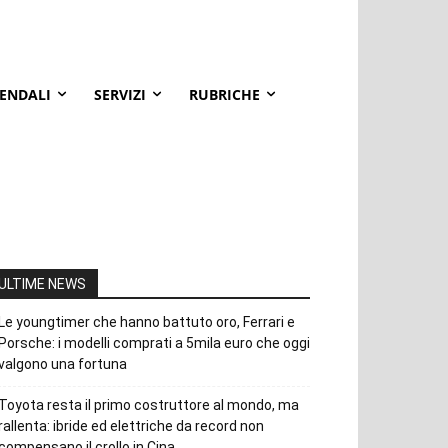
IENDALI
SERVIZI
RUBRICHE
ULTIME NEWS
Le youngtimer che hanno battuto oro, Ferrari e
Porsche: i modelli comprati a 5mila euro che oggi
valgono una fortuna
Toyota resta il primo costruttore al mondo, ma
rallenta: ibride ed elettriche da record non
compensano il crollo in Cina