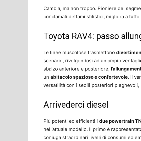
Cambia, ma non troppo. Pioniere del segm
conclamati dettami stilistici, migliora a tutt
Toyota RAV4: passo allun
Le linee muscolose trasmettono
divertimen
scenario, rivolgendosi ad un ampio ventaglio
sbalzo anteriore e posteriore,
l’allungamen
un
abitacolo spazioso e confortevole
. Il v
versatilità con i sedili posteriori pieghevoli
Arrivederci diesel
Più potenti ed efficienti i
due powertrain T
nell’attuale modello. Il primo è rappresenta
coniuga straordinari livelli di consumi ed em