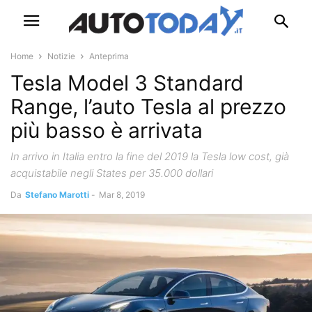
Home
Notizie
Anteprima
Tesla Model 3 Standard
Range, l’auto Tesla al prezzo
più basso è arrivata
In arrivo in Italia entro la fine del 2019 la Tesla low cost, già
acquistabile negli States per 35.000 dollari
Da
Stefano Marotti
-
Mar 8, 2019