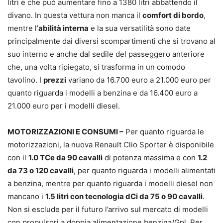
litri e che può aumentare fino a 1380 litri abbattendo il
divano. In questa vettura non manca il
comfort di bordo
,
mentre l’
abilità interna
e la sua versatilità sono date
principalmente dai diversi scompartimenti che si trovano al
suo interno e anche dal sedile del passeggero anteriore
che, una volta ripiegato, si trasforma in un comodo
tavolino. I
prezzi
variano da 16.700 euro a 21.000 euro per
quanto riguarda i modelli a benzina e da 16.400 euro a
21.000 euro per i modelli diesel.
MOTORIZZAZIONI E CONSUMI –
Per quanto riguarda le
motorizzazioni, la nuova Renault Clio Sporter è disponibile
con il
1.0 TCe da 90 cavalli
di potenza massima e con
1.2
da 73 o 120 cavalli
, per quanto riguarda i modelli alimentati
a benzina, mentre per quanto riguarda i modelli diesel non
mancano i
1.5 litri con tecnologia dCi da 75 o 90 cavalli
.
Non si esclude per il futuro l’arrivo sul mercato di modelli
con propulsori a doppia alimentazione benzina/Gpl. Per