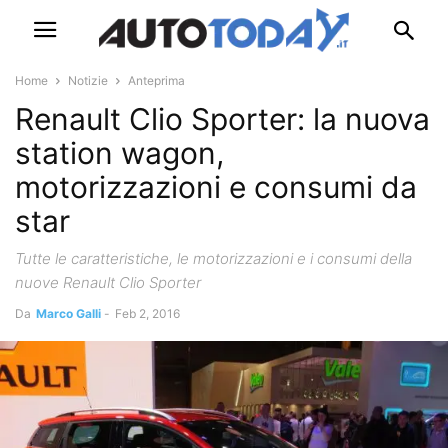
Home
Notizie
Anteprima
Renault Clio Sporter: la nuova
station wagon,
motorizzazioni e consumi da
star
Tutte le caratteristiche, le motorizzazioni e i consumi della
nuove Renault Clio Sporter
Da
Marco Galli
-
Feb 2, 2016