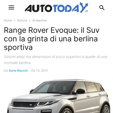
Home
Notizie
Anteprima
Range Rover Evoque: il Suv
con la grinta di una berlina
sportiva
Volumi ampi ma dimensioni di poco superiori a quelle di una
normale berlina
Da
Ilaria Macchi
-
Ott 13, 2017