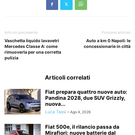
Articolo precedente
Prossimo articolo
Vaschetta liquido lavavetri
Auto a km 0 Napoli: le
Mercedes Classe A: come
concessionarie in città
rimuoverla per una corretta
pulizia
Articoli correlati
Fiat prepara quattro nuove auto:
Pandina 2028, due SUV Grizzly,
nuova...
Luca Tassi
-
Ago 4, 2026
Fiat 500e, il rilancio passa da
Mirafiori: nuove batterie dal