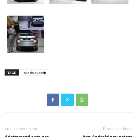
TAGS
skoda superb
Articolo precedente
Prossimo articolo
Adattamenti auto per
App Android navigatore