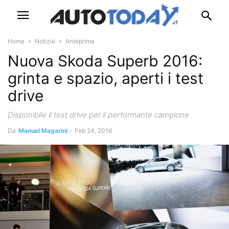
Home
Notizie
Anteprima
Nuova Skoda Superb 2016:
grinta e spazio, aperti i test
drive
Disponibile il test drive per il performante campione
Da
Manuel Magarini
-
Feb 24, 2016