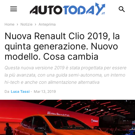
Home
Notizie
Anteprima
Nuova Renault Clio 2019, la
quinta generazione. Nuovo
modello. Cosa cambia
Questa nuova versione 2019 è stata progettata per essere
la più avanzata, con una guida semi-autonoma, un interno
hi-tech e anche con alimentazione alternativa
Da
Luca Tassi
-
Mar 13, 2019