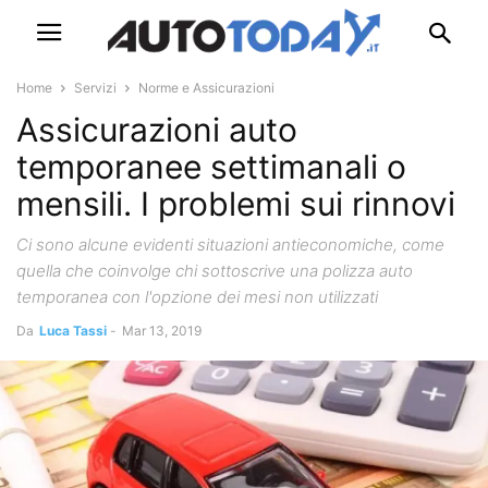
Home
Servizi
Norme e Assicurazioni
Assicurazioni auto
temporanee settimanali o
mensili. I problemi sui rinnovi
Ci sono alcune evidenti situazioni antieconomiche, come
quella che coinvolge chi sottoscrive una polizza auto
temporanea con l'opzione dei mesi non utilizzati
Da
Luca Tassi
-
Mar 13, 2019