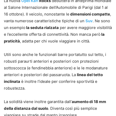
La nuova
Opel Karl
Rocks
debutterà in anteprima mondiale
al Salone Internazionale dell’Automobile di Parigi (dal 1 al
16 ottobre). Il veicolo, nonostante le
dimensioni compatte
,
vanta numerose caratteristiche tipiche di un
Suv
. Ne sono
un esempio
la seduta rialzata
per avere maggiore visibilità
e l’eccellente offerta di connettività. Non manca però
la
praticità
, adatta per chi vuole viaggiare in città.
Utili sono anche le funzionali barre portatutto sul tetto, i
robusti paraurti anteriori e posteriori con protezioni
sottoscocca (e fendinebbia anteriore) e le le modanature
anteriori e posteriori dei passaruota. La
linea del tetto
inclinata
è inoltre l’ideale per conferire sportività e
robustezza.
La solidità viene inoltre garantita dall’
aumento di 18 mm
della distanza dal suolo
. Diventa così più semplice
viaggiare su strade dal manto irregolare.