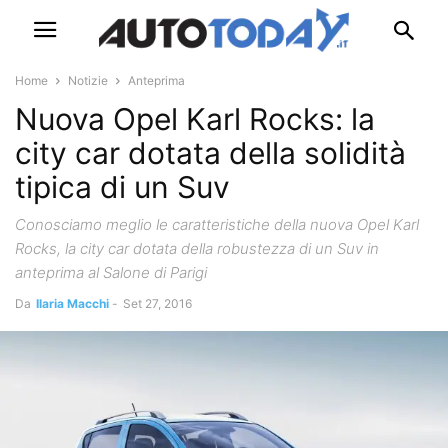
Home
Notizie
Anteprima
Nuova Opel Karl Rocks: la
city car dotata della solidità
tipica di un Suv
Conosciamo meglio le caratteristiche della nuova Opel Karl
Rocks, la city car dotata della robustezza di un Suv in
anteprima al Salone di Parigi
Da
Ilaria Macchi
-
Set 27, 2016