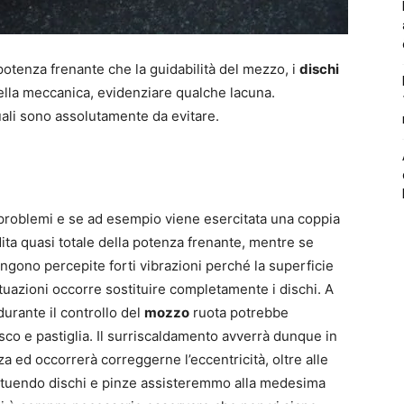
potenza frenante che la guidabilità del mezzo, i
dischi
lla meccanica, evidenziare qualche lacuna.
ali sono assolutamente da evitare.
roblemi e se ad esempio viene esercitata una coppia
dita quasi totale della potenza frenante, mentre se
engono percepite forti vibrazioni perché la superficie
situazioni occorre sostituire completamente i dischi. A
urante il controllo del
mozzo
ruota potrebbe
o e pastiglia. Il surriscaldamento avverrà dunque in
za ed occorrerà correggerne l’eccentricità, oltre alle
stituendo dischi e pinze assisteremmo alla medesima