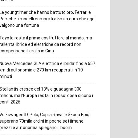
Le youngtimer che hanno battuto oro, Ferrari e
Porsche: i modelli comprati a 5mila euro che oggi
valgono una fortuna
Toyota resta il primo costruttore al mondo, ma
rallenta: ibride ed elettriche da record non
compensano il crollo in Cina
Nuova Mercedes GLA elettrica e ibrida: fino a 657
km di autonomia e 270 km recuperati in 10
minuti
Stellantis cresce del 13% e guadagna 300
milioni, ma l’Europa resta in rosso: cosa dicono i
conti 2026
Volkswagen ID. Polo, Cupra Raval e Škoda Epiq
superano 70mila ordini in poche settimane:
prezzi e autonomia spiegano il boom