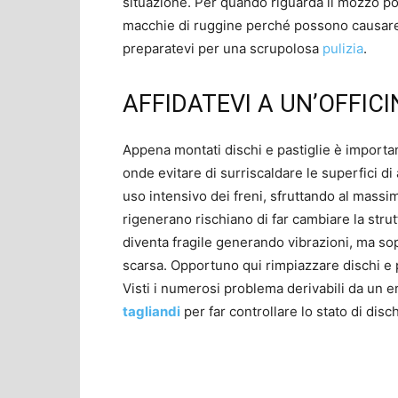
situazione. Per quando riguarda il mozzo p
macchie di ruggine perché possono causare u
preparatevi per una scrupolosa
pulizia
.
AFFIDATEVI A UN’OFFI
Appena montati dischi e pastiglie è importa
onde evitare di surriscaldare le superfici di
uso intensivo dei freni, sfruttando al massi
rigenerano rischiano di far cambiare la strut
diventa fragile generando vibrazioni, ma sop
scarsa. Opportuno qui rimpiazzare dischi e pa
Visti i numerosi problema derivabili da un e
tagliandi
per far controllare lo stato di disc