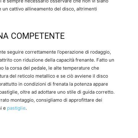
oi è sempre necessario osservare che non vi siano
n cattivo allineamento del disco, altrimenti
CINA COMPETENTE
nte seguire correttamente l’operazione di rodaggio,
 attrito con riduzione della capacità frenante. Fatto un
mo la corsa del pedale, le alte temperature che
tura del reticolo metallico e se ciò avviene il disco
rattutto in condizioni di frenata la potenza appare
stiglie, oltre ad adottare uno stile di guida corretto.
rrato montaggio, consigliamo di approfittare dei
hi e
pastiglie
.