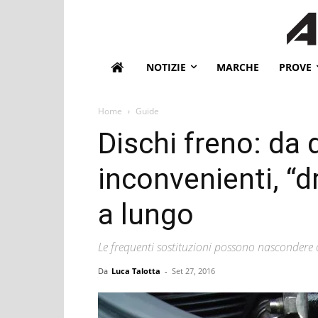
NOTIZIE
MARCHE
PROVE
Home
Guide
Dischi freno: da
inconvenienti, “dr
a lungo
Le frequenti sostituzioni possono nascondere c
Da
Luca Talotta
-
Set 27, 2016