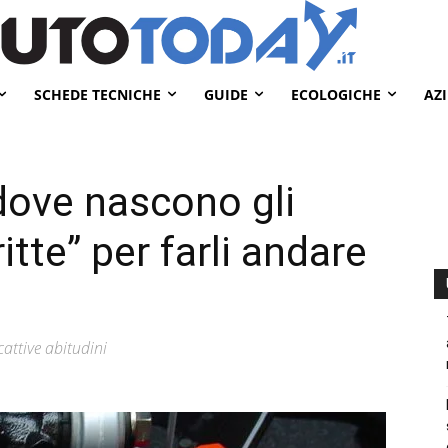
SCHEDE TECNICHE
GUIDE
ECOLOGICHE
AZ
 dove nascono gli
itte” per farli andare
attive abitudini