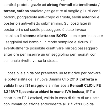
sentirsi protetti grazie ad
airbag frontali e laterali testa /
torace, cofano
studiato
per
gestire al meglio gli urti con i
pedoni, poggiatesta anti-colpo di frusta, sedili anteriori e
posteriori anti-effetto submarining. Sui posti laterali
posteriori e sul sedile passeggero è stato invece
installato il
sistema di attacco ISOFIX
. Ideale per installare
i seggiolini dei bambini in modo semplice e sicuro. E’
eventualmente possibile disattivare l’airbag passeggero
anteriore per inserire un un seggiolino per neonati con
schienale rivolto verso la strada.
E’ possibile sin da ora prenotare un test drive per provare
le potenzialità della nuova Gamma Clio 2016.
L’offerta è
valida fino al 31 maggio
e si riferisce a
Renault CLIO LIFE
1.2 16V 75, scontato chiavi in mano, IVA inclusa
, IPT e
contributo PFU esclusi, valido in caso di ritiro di un usato
con immatricolazione antecedente al 31/12/2006 o da