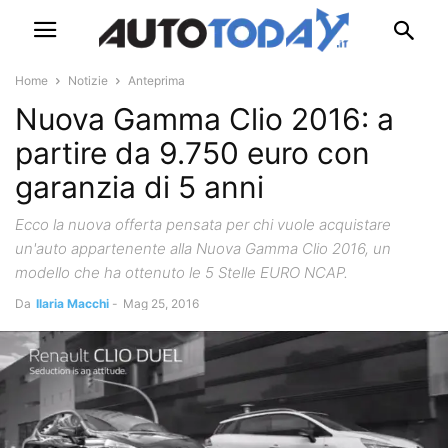
Home
Notizie
Anteprima
Nuova Gamma Clio 2016: a
partire da 9.750 euro con
garanzia di 5 anni
Ecco la nuova offerta pensata per chi vuole acquistare
un'auto appartenente alla Nuova Gamma Clio 2016, un
modello che ha ottenuto le 5 Stelle EURO NCAP.
Da
Ilaria Macchi
-
Mag 25, 2016