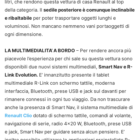
litri, che rendono questa vettura di casa Renault al top
della categoria. Il
sedile posteriore è comunque inclinabile
e ribaltabile
per poter trasportare oggetti lunghi e
voluminosi. Non mancano nemmeno vani portaoggetti di
ogni dimensione.
LA MULTIMEDIALITA’ A BORDO
– Per rendere ancora più
piacevole l’esperienza per chi sale su questa vettura sono
disponibili due nuovi sistemi multimediali,
Smart Nav e R-
Link Evolution.
E’ innanzitutto presente il tablet
multimediale R-Link con schermo tattile, moderna
interfaccia, Bluetooth, prese USB e jack sul davanti per
rimanere connessi in ogni tuo viaggio. Da non trascurare
anche la presenza di Smart Nav, il sistema multimediale di
Renault Clio
dotato di schermo tattile, comandi al volante,
navigazione di serie, radio 4×20 W, Bluetooth, prese USB
e jack, Smart Nav per guidare senza alcun pensiero. E’
inoltre possibile utilizzare le applicazioni preinstallate R-