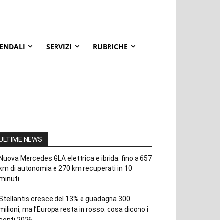
IENDALI
SERVIZI
RUBRICHE
ULTIME NEWS
Nuova Mercedes GLA elettrica e ibrida: fino a 657
km di autonomia e 270 km recuperati in 10
minuti
Stellantis cresce del 13% e guadagna 300
milioni, ma l’Europa resta in rosso: cosa dicono i
conti 2026