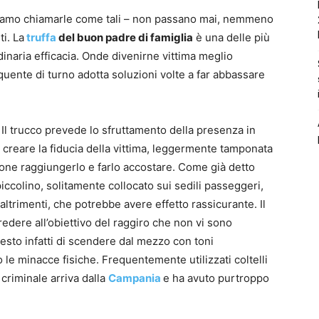
liamo chiamarle come tali – non passano mai, nemmeno
i. La
truffa
del buon padre di famiglia
è una delle più
rdinaria efficacia. Onde divenirne vittima meglio
nquente di turno adotta soluzioni volte a far abbassare
Il trucco prevede lo sfruttamento della presenza in
a creare la fiducia della vittima, leggermente tamponata
ione raggiungerlo e farlo accostare. Come già detto
iccolino, solitamente collocato sui sedili passeggeri,
trimenti, che potrebbe avere effetto rassicurante. Il
edere all’obiettivo del raggiro che non vi sono
iesto infatti di scendere dal mezzo con toni
 le minacce fisiche. Frequentemente utilizzati coltelli
 criminale arriva dalla
Campania
e ha avuto purtroppo