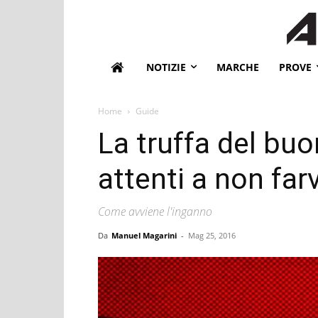
NOTIZIE
MARCHE
PROVE
Home
Guide
La truffa del buo
attenti a non farv
Come avviene l'inganno
Da
Manuel Magarini
-
Mag 25, 2016