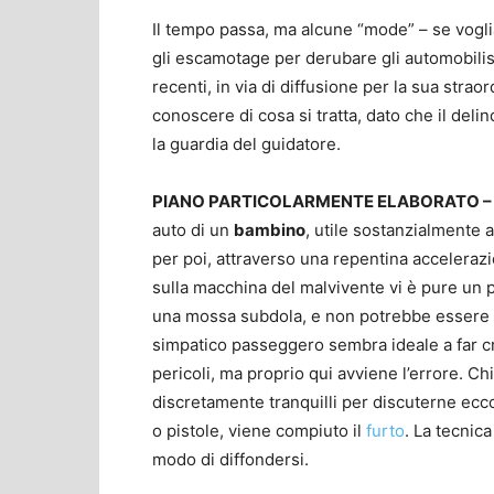
Il tempo passa, ma alcune “mode” – se vog
gli escamotage per derubare gli automobilist
recenti, in via di diffusione per la sua strao
conoscere di cosa si tratta, dato che il deli
la guardia del guidatore.
PIANO PARTICOLARMENTE ELABORATO –
auto di un
bambino
, utile sostanzialmente 
per poi, attraverso una repentina acceleraz
sulla macchina del malvivente vi è pure un p
una mossa subdola, e non potrebbe essere al
simpatico passeggero sembra ideale a far cr
pericoli, ma proprio qui avviene l’errore. Ch
discretamente tranquilli per discuterne ecco
o pistole, viene compiuto il
furto
. La tecnica
modo di diffondersi.