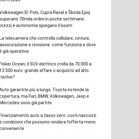
Volkswagen ID. Polo, Cupra Raval e Škoda Epiq
superano 70mila ordini in poche settimane:
prezzi e autonomia spiegano il boom
La telecamera che controlla cellulare, cinture,
assicurazione e revisione: come funziona e dove
è già operativa
Fisker Ocean, il SUV elettrico crolla da 70.000 a
13.500 euro: grande affare o acquisto ad alto
rischio?
Auto garantite più a lungo: Toyota estende la
copertura, ma Fiat, BMW, Volkswagen, Jeep e
Mercedes sono già partite
Finanziamento auto a tasso zero: costi nascosti
e condizioni che possono rendere l’offerta meno
conveniente