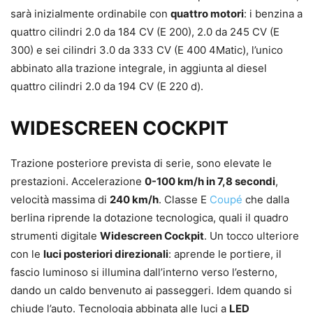
sarà inizialmente ordinabile con
quattro motori
: i benzina a
quattro cilindri 2.0 da 184 CV (E 200), 2.0 da 245 CV (E
300) e sei cilindri 3.0 da 333 CV (E 400 4Matic), l’unico
abbinato alla trazione integrale, in aggiunta al diesel
quattro cilindri 2.0 da 194 CV (E 220 d).
WIDESCREEN COCKPIT
Trazione posteriore prevista di serie, sono elevate le
prestazioni. Accelerazione
0-100 km/h in 7,8 secondi
,
velocità massima di
240 km/h
. Classe E
Coupé
che dalla
berlina riprende la dotazione tecnologica, quali il quadro
strumenti digitale
Widescreen Cockpit
. Un tocco ulteriore
con le
luci posteriori direzionali
: aprende le portiere, il
fascio luminoso si illumina dall’interno verso l’esterno,
dando un caldo benvenuto ai passeggeri. Idem quando si
chiude l’auto. Tecnologia abbinata alle luci a
LED