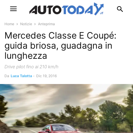
Home
Notizie
Anteprima
Mercedes Classe E Coupé:
guida briosa, guadagna in
lunghezza
Drive pilot fino ai 210 km/h
Da
Luca Talotta
-
Dic 19, 2016