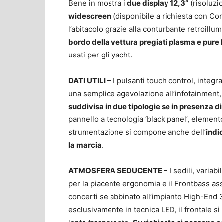
Bene in mostra i
due display 12,3’’
(risoluzi
widescreen
(disponibile a richiesta con Co
l’abitacolo grazie alla conturbante retroillu
bordo della vettura pregiati plasma e pure l
usati per gli yacht.
DATI UTILI –
I pulsanti touch control, integr
una semplice agevolazione all’infotainment,
suddivisa in due tipologie se in presenza
pannello a tecnologia ‘black panel’, elemento
strumentazione si compone anche dell’
indi
la marcia
.
ATMOSFERA SEDUCENTE –
I sedili, variab
per la piacente ergonomia e il Frontbass as
concerti se abbinato all’impianto High-End 
esclusivamente in tecnica LED, il frontale si 