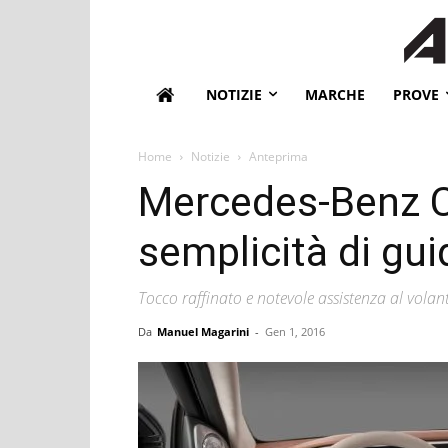
NOTIZIE
MARCHE
PROVE
Home
Notizie
Anteprima
Mercedes-Benz Cl
semplicità di gui
Tocco raffinato e notevole assistenza al volan
Da
Manuel Magarini
-
Gen 1, 2016