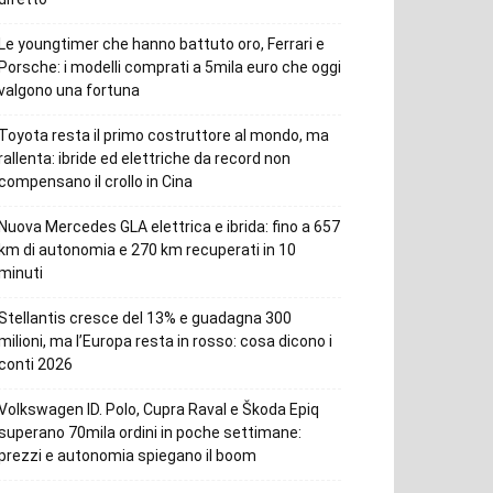
Le youngtimer che hanno battuto oro, Ferrari e
Porsche: i modelli comprati a 5mila euro che oggi
valgono una fortuna
Toyota resta il primo costruttore al mondo, ma
rallenta: ibride ed elettriche da record non
compensano il crollo in Cina
Nuova Mercedes GLA elettrica e ibrida: fino a 657
km di autonomia e 270 km recuperati in 10
minuti
Stellantis cresce del 13% e guadagna 300
milioni, ma l’Europa resta in rosso: cosa dicono i
conti 2026
Volkswagen ID. Polo, Cupra Raval e Škoda Epiq
superano 70mila ordini in poche settimane:
prezzi e autonomia spiegano il boom