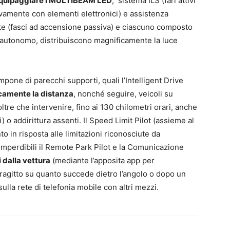
 equipaggiare i MULTIBEAM LED
, sistema ILS (fari attivi
sivamente con elementi elettronici) e assistenza
nte (fasci ad accensione passiva) e ciascuno composto
 autonomo, distribuiscono magnificamente la luce
mpone di parecchi supporti, quali l’Intelligent Drive
amente la distanza
, nonché seguire, veicoli su
ltre che intervenire, fino ai 130 chilometri orari, anche
) o addirittura assenti. Il Speed Limit Pilot (assieme al
 in risposta alle limitazioni riconosciute da
imperdibili il Remote Park Pilot e la Comunicazione
 dalla vettura
(mediante l’apposita app per
ragitto su quanto succede dietro l’angolo o dopo un
ulla rete di telefonia mobile con altri mezzi.