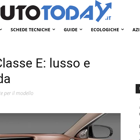
SCHEDE TECNICHE
GUIDE
ECOLOGICHE
AZ
asse E: lusso e
da
te per il modello