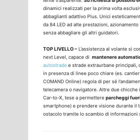
lente trasparente.
Su richiesta si possono
dinamici realizzati per la prima volta esclu
abbaglianti adattivo Plus. Unici esteticame
da 84 LED ad alte prestazioni, azionamento
senza abbagliare gli altri guidatori.
TOP LIVELLO –
L’assistenza al volante si co
next Level, capace di
mantenere automatic
autostrade
e strade extraurbane principali, o
in presenza di linee poco chiare (es. cantieri
COMAND Online) regola di per sé l’andamento
telecamera o navigatore. Altre due chicche 
Car-to-X, tese a permettere
parcheggi fuori
smartphone) e prendere visione durante il t
ostacolo tramite lo scambio di informazioni s