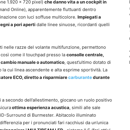
one 1.920 x 720 pixel)
che danno vita a un cockpit in
mand Online), apparentemente fluttuanti dentro
minazione con luci soffuse multicolore.
Impiegati a
egni a pori aperti
dalle linee sinuose, ricordanti quelli
ati nelle razze del volante multifunzione, permettono
 così come il touchpad presso la
consolle centrale,
 di cambio manuale o automatico
, quest’ultimo dotato di
 la cui linea ascendente e alta esprime sportività. La
catore ECO, diretto a risparmiare
carburante
durante
ili a secondo dell’allestimento, giocano un ruolo positivo
sicura
ottima esperienza acustica
, simili alle sale
3D-Surround di Burmester. Abitacolo illuminato
differenzia per i pronunciati fari racchiusi da un’unica