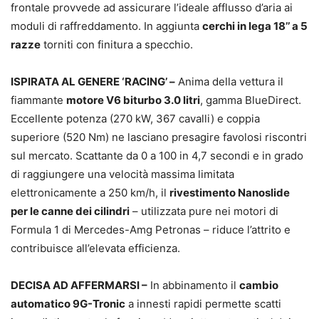
frontale provvede ad assicurare l’ideale afflusso d’aria ai
moduli di raffreddamento. In aggiunta
cerchi in lega 18’’ a 5
razze
torniti con finitura a specchio.
ISPIRATA AL GENERE ‘RACING’ –
Anima della vettura il
fiammante
motore V6 biturbo 3.0 litri
, gamma BlueDirect.
Eccellente potenza (270 kW, 367 cavalli) e coppia
superiore (520 Nm) ne lasciano presagire favolosi riscontri
sul mercato. Scattante da 0 a 100 in 4,7 secondi e in grado
di raggiungere una velocità massima limitata
elettronicamente a 250 km/h, il
rivestimento Nanoslide
per le canne dei cilindri
– utilizzata pure nei motori di
Formula 1 di Mercedes-Amg Petronas – riduce l’attrito e
contribuisce all’elevata efficienza.
DECISA AD AFFERMARSI –
In abbinamento il
cambio
automatico 9G-Tronic
a innesti rapidi permette scatti