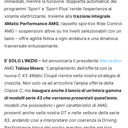
immediati, mentre la funzione ‘doppietta automatica’ dei
programmi ‘Sport’ e ‘Sport Plus’ rende l’esperienza al
volante elettrizzante. Insieme alla
trazione integrale
4Matic Performance AMG
, l’assetto sportivo Ride Control
AMG – sospensioni attive su tre livelli selezionabili con un
tasto – offre agilità felina a ogni andatura e una dinamica
trasversale entusiasmante.
E’ SOLO L’INIZIO –
Ad annunciarla il presidente
Mercedes
-
AMG
Tobias Moers
:
“L’ampliamento dell’offerta con la
nuova C 43 4Matic Coupé rientra nella nostra strategia di
crescita. Non solo va ad arricchire l’ampia offerta della
Classe C, ma
inaugura anche il lancio di un’intera gamma
di modelli serie 43 che verranno presentati quest’anno
,
modelli che possiedono i geni caratteristici di AMG,
presenti anche nella nostra GT e nelle vetture della serie
63, andando così a interpretare con coerenza la Driving
Performance tipica del nostro marchio anche nel loro