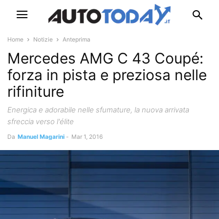
Home
Notizie
Anteprima
Mercedes AMG C 43 Coupé:
forza in pista e preziosa nelle
rifiniture
Energica e adorabile nelle sfumature, la nuova arrivata
sfreccia verso l'élite
Da
Manuel Magarini
-
Mar 1, 2016