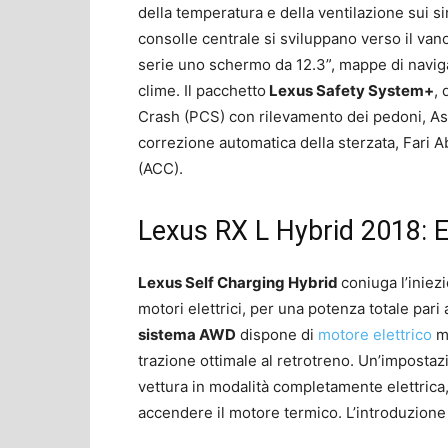
della temperatura e della ventilazione sui sin
consolle centrale si sviluppano verso il van
serie uno schermo da 12.3”, mappe di naviga
clime. Il pacchetto
Lexus Safety System+
, 
Crash (PCS) con rilevamento dei pedoni, As
correzione automatica della sterzata, Fari A
(ACC).
Lexus RX L Hybrid 2018: E
Lexus Self Charging Hybrid
coniuga l’inie
motori elettrici, per una potenza totale pari
sistema AWD
dispone di
motore elettrico
mo
trazione ottimale al retrotreno. Un’imposta
vettura in modalità completamente elettrica,
accendere il motore termico. L’introduzione 