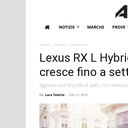
NOTIZIE
MARCHE
PROVE
Home
Notizie
Anteprima
Lexus RX L Hybri
cresce fino a set
Aggiunta una terza fila di sedili, con climatizz
Da
Luca Talotta
-
Feb 15, 2018