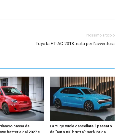
Prossimo articolo
Toyota FT-AC 2018: nata per l’avventura
l rilancio passa da
La Yugo vuole cancellare il passato
uove batterie dal 2027 e
da “auto più brutta”: sarà ibrida,