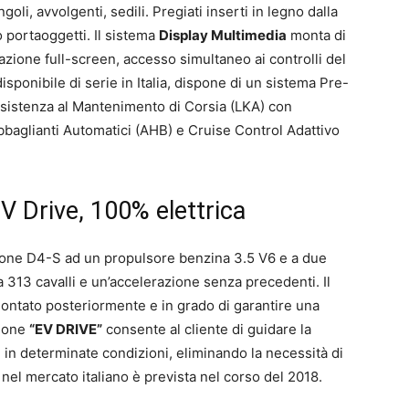
goli, avvolgenti, sedili. Pregiati inserti in legno dalla
o portaoggetti. Il sistema
Display Multimedia
monta di
zione full-screen, accesso simultaneo ai controlli del
disponibile di serie in Italia, dispone di un sistema Pre-
sistenza al Mantenimento di Corsia (LKA) con
bbaglianti Automatici (AHB) e Cruise Control Adattivo
V Drive, 100% elettrica
zione D4-S ad un propulsore benzina 3.5 V6 e a due
 a 313 cavalli e un’accelerazione senza precedenti. Il
ntato posteriormente e in grado di garantire una
zione
“EV DRIVE”
consente al cliente di guidare la
 in determinate condizioni, eliminando la necessità di
nel mercato italiano è prevista nel corso del 2018.