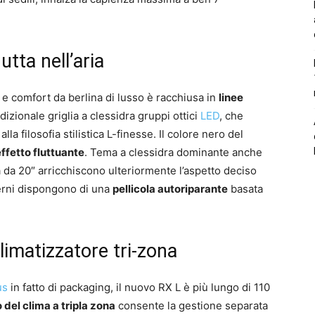
tta nell’aria
à e comfort da berlina di lusso è racchiusa in
linee
dizionale griglia a clessidra gruppi ottici
LED
, che
lla filosofia stilistica L-finesse. Il colore nero del
effetto fluttuante
. Tema a clessidra dominante anche
ga da 20″ arricchiscono ulteriormente l’aspetto deciso
terni dispongono di una
pellicola autoriparante
basata
limatizzatore tri-zona
us
in fatto di packaging, il nuovo RX L è più lungo di 110
 del clima a tripla zona
consente la gestione separata