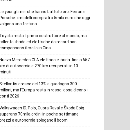
Le youngtimer che hanno battuto oro, Ferrari e
Porsche: i modelli comprati a 5mila euro che oggi
valgono una fortuna
Toyota resta il primo costruttore al mondo, ma
rallenta: ibride ed elettriche da record non
compensano il crollo in Cina
Nuova Mercedes GLA elettrica e ibrida: fino a 657
km di autonomia e 270 km recuperati in 10
minuti
Stellantis cresce del 13% e guadagna 300
milioni, ma l’Europa resta in rosso: cosa dicono i
conti 2026
Volkswagen ID. Polo, Cupra Raval e Škoda Epiq
superano 70mila ordini in poche settimane:
prezzi e autonomia spiegano il boom