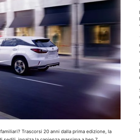
familiari? Trascorsi 20 anni dalla prima edizione, la
 di sedili, innalza la capienza massima a ben 7