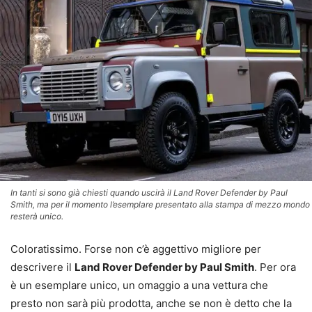
In tanti si sono già chiesti quando uscirà il Land Rover Defender by Paul
Smith, ma per il momento l’esemplare presentato alla stampa di mezzo mondo
resterà unico.
Coloratissimo. Forse non c’è aggettivo migliore per
descrivere il
Land Rover Defender by Paul Smith
. Per ora
è un esemplare unico, un omaggio a una vettura che
presto non sarà più prodotta, anche se non è detto che la