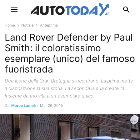
Home
Notizie
Anteprima
Land Rover Defender by Paul
Smith: il coloratissimo
esemplare (unico) del famoso
fuoristrada
Due icone della Gran Bretagna s'incontrano. La prima mette
a disposizione la sua storia. La seconda la sua creatività.
Insieme danno vita a un esemplare unico.
Da
Marco Lamoli
-
Mar 26, 2015