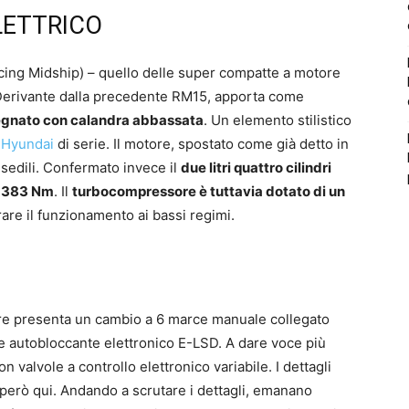
ETTRICO
cing Midship) – quello delle super compatte a motore
. Derivante dalla precedente RM15, apporta come
segnato con calandra abbassata
. Un elemento stilistico
e
Hyundai
di serie. Il motore, spostato come già detto in
i sedili. Confermato invece il
due litri quattro cilindri
e 383 Nm
. Il
turbocompressore è tuttavia dotato di un
are il funzionamento ai bassi regimi.
are presenta un cambio a 6 marce manuale collegato
ale autobloccante elettronico E-LSD. A dare voce più
 valvole a controllo elettronico variabile. I dettagli
 però qui. Andando a scrutare i dettagli, emanano