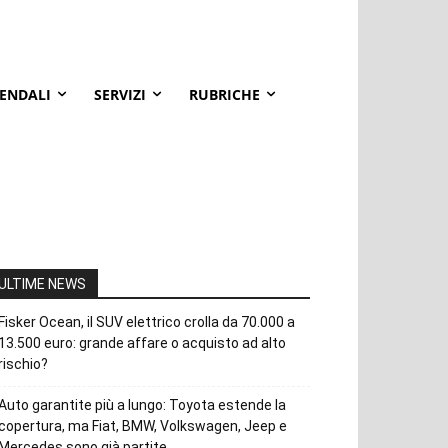
IENDALI
SERVIZI
RUBRICHE
ULTIME NEWS
Fisker Ocean, il SUV elettrico crolla da 70.000 a
13.500 euro: grande affare o acquisto ad alto
rischio?
Auto garantite più a lungo: Toyota estende la
copertura, ma Fiat, BMW, Volkswagen, Jeep e
Mercedes sono già partite