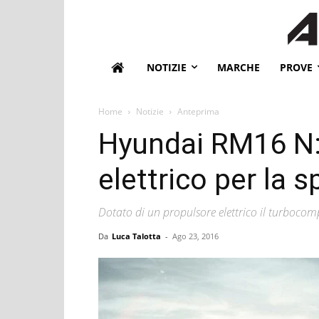
NOTIZIE
MARCHE
PROVE
Home
Notizie
Anteprima
Hyundai RM16 N
elettrico per la s
Dotato di un propulsore elettrico il turbocom
Da
Luca Talotta
-
Ago 23, 2016