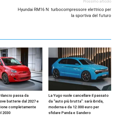
Prossimo articolo
Hyundai RM16 N: turbocompressore elettrico per
la sportiva del futuro
l rilancio passa da
La Yugo vuole cancellare il passato
uove batterie dal 2027 e
da “auto più brutta”: sarà ibrida,
zione completamente
moderna e da 12.000 euro per
el 2030
sfidare Panda e Sandero