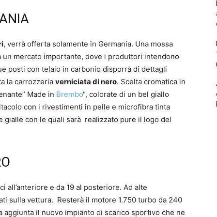
ANIA
i
, verrà offerta solamente in Germania. Una mossa
lta un mercato importante, dove i produttori intendono
ue posti con telaio in carbonio disporrà di dettagli
ta la carrozzeria
verniciata di nero
. Scelta cromatica in
frenante” Made in
Brembo
“, colorate di un bel giallo
colo con i rivestimenti in pelle e microfibra tinta
 gialle con le quali sarà realizzato pure il logo del
RO
ici all’anteriore e da 19 al posteriore. Ad alte
ti sulla vettura. Resterà il motore 1.750 turbo da 240
a aggiunta il nuovo impianto di scarico sportivo che ne