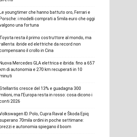
Le youngtimer che hanno battuto oro, Ferrari e
Porsche: i modelli comprati a 5mila euro che oggi
valgono una fortuna
Toyota resta il primo costruttore al mondo, ma
rallenta: ibride ed elettriche da record non
compensano il crollo in Cina
Nuova Mercedes GLA elettrica e ibrida: fino a 657
km di autonomia e 270 km recuperati in 10
minuti
Stellantis cresce del 13% e guadagna 300
milioni, ma l’Europa resta in rosso: cosa dicono i
conti 2026
Volkswagen ID. Polo, Cupra Raval e Škoda Epiq
superano 70mila ordini in poche settimane:
prezzi e autonomia spiegano il boom