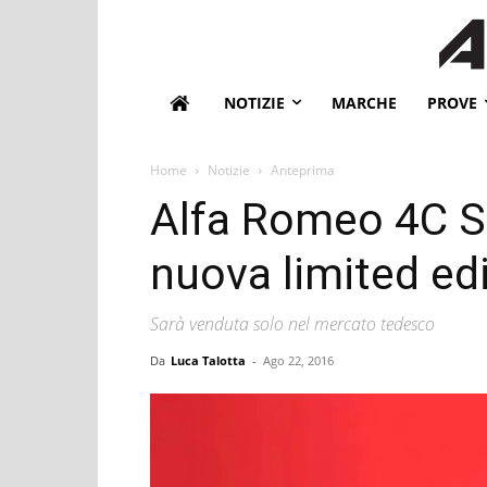
NOTIZIE
MARCHE
PROVE
Home
Notizie
Anteprima
Alfa Romeo 4C Sp
nuova limited edi
Sarà venduta solo nel mercato tedesco
Da
Luca Talotta
-
Ago 22, 2016