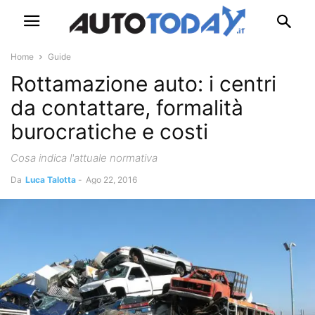
Home
Guide
Rottamazione auto: i centri
da contattare, formalità
burocratiche e costi
Cosa indica l'attuale normativa
Da
Luca Talotta
-
Ago 22, 2016