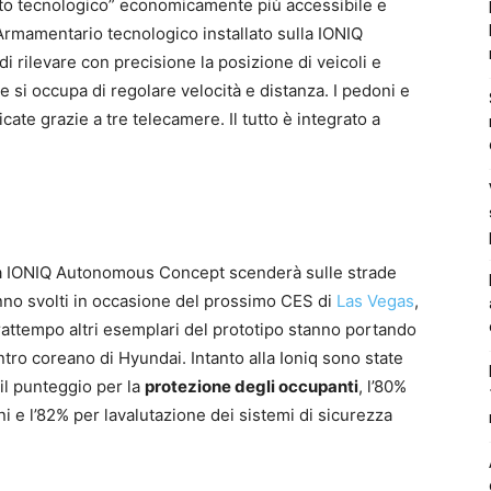
hetto tecnologico” economicamente più accessibile e
rmamentario tecnologico installato sulla IONIQ
 rilevare con precisione la posizione di veicoli e
he si occupa di regolare velocità e distanza. I pedoni e
cate grazie a tre telecamere. Il tutto è integrato a
 la IONIQ Autonomous Concept scenderà sulle strade
nno svolti in occasione del prossimo CES di
Las Vegas
,
rattempo altri esemplari del prototipo stanno portando
ntro coreano di Hyundai. Intanto alla Ioniq sono state
il punteggio per la
protezione degli occupanti
, l’80%
i e l’82% per lavalutazione dei sistemi di sicurezza