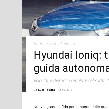
Home
Notizie
Anteprima
Hyundai Ioniq: t
guida autonom
Velocità e distanze regolate col radar fr
Da
Luca Talotta
-
Dic 9, 2016
Nuova, grande sfida per il mondo delle quat