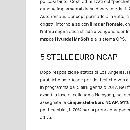
poi così tanto. Costi ottimizzati col “pacc
dunque implementabile su diversi modelli. A
Autonomous Concept permette alla vettura di
oggetti intorno a sé con il
radar frontale
, c
l’intera segnaletica stradale vengono identifi
mappe
Hyundai MnSoft
e al sistema GPS.
5 STELLE EURO NCAP
Dopo l’esposizione statica di Los Angeles,
pubbliche americane per dei test che verra
in programma dal 5 all’8 gennaio 2017. Nel f
avanti la fase di collaudo a Namyang, nel ce
assegnate le
cinque stelle Euro NCAP
.
91%
per i bambini, il 70% per la protezione pedon
attiva.