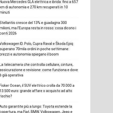
Nuova Mercedes GLA elettrica e ibrida: fino a 657
km di autonomia e 270 km recuperati in 10
minuti
Stellantis cresce del 13% e guadagna 300
milioni, ma l’Europa resta in rosso: cosa dicono i
conti 2026
Volkswagen ID. Polo, Cupra Raval e Škoda Epiq
superano 70mila ordini in poche settimane:
prezzi e autonomia spiegano il boom
La telecamera che controlla cellulare, cinture,
assicurazione e revisione: come funziona e dove
è già operativa
Fisker Ocean, il SUV elettrico crolla da 70.000 a
13.500 euro: grande affare o acquisto ad alto
rischio?
Auto garantite più a lungo: Toyota estende la
copertura, ma Fiat, BMW, Volkswagen, Jeep e