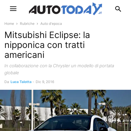
Home
Rubriche
Auto d'epoca
Mitsubishi Eclipse: la
nipponica con tratti
americani
In collaborazione con la Chrysler un modello di portata
globale
Da
Luca Talotta
-
Dic 9, 2016