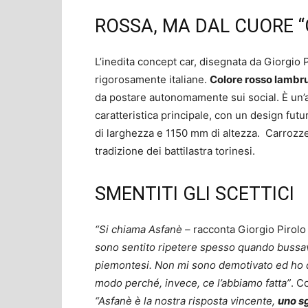
ROSSA, MA DAL CUORE 
L’inedita concept car, disegnata da Giorgio 
rigorosamente italiane.
Colore rosso lambru
da postare autonomamente sui social. È un’a
caratteristica principale, con un design fu
di larghezza e 1150 mm di altezza. Carrozzer
tradizione dei battilastra torinesi.
SMENTITI GLI SCETTICI
“Si chiama Asfanè –
racconta Giorgio Pirol
sono sentito ripetere spesso quando bussav
piemontesi. Non mi sono demotivato ed ho d
modo perché, invece, ce l’abbiamo fatta”
. C
“Asfanè è la nostra risposta vincente,
uno sg