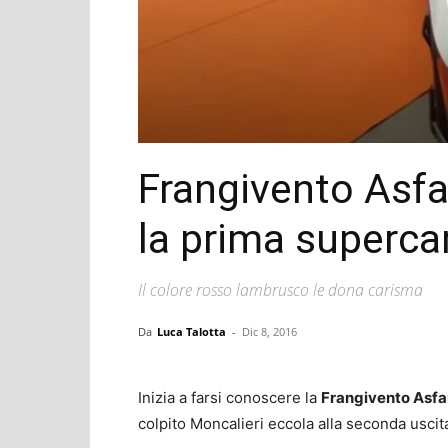
Frangivento Asfa
la prima supercar 
Il colore rosso lambrusco le dona carisma
Da
Luca Talotta
-
Dic 8, 2016
Inizia a farsi conoscere la
Frangivento Asfa
colpito Moncalieri eccola alla seconda uscita