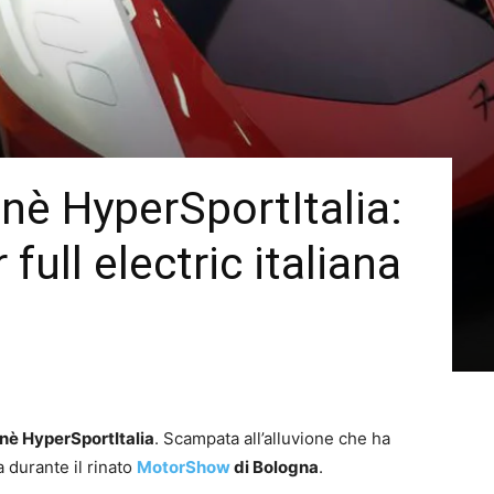
nè HyperSportItalia:
full electric italiana
nè HyperSportItalia
. Scampata all’alluvione che ha
 durante il rinato
MotorShow
di Bologna
.