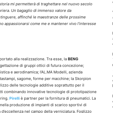
 storia mi permetterà di traghettare nel nuovo secolo
turiera. Un bagaglio di immenso valore da
stinguere, affinché le maestranze delle prossime
no appassionarsi come me e mantener vivo l’interesse
ortato alla realizzazione. Tra esse, la
BENG
ettazione di gruppi ottici di futura concezione;
stica e aerodinamica; l’AL.MA Modelli, azienda
ortastampi, sagome, forme per macchine; la Skorpion
ilizzo delle tecnologie additive soprattutto per il
tti combinando innovative tecnologie di prototipazione
uring.
Pirelli
è partner per la fornitura di pneumatici. La
lla produzione di impianti di scarico sportivi di
a d’eccellenza nel campo della verniciatura. Foglizzo