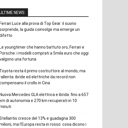
ULTIME NEWS
Ferrari Luce alla prova di Top Gear: il suono
sorprende, la guida coinvolge ma emerge un
difetto
Le youngtimer che hanno battuto oro, Ferrari e
Porsche: i modelli comprati a 5mila euro che oggi
valgono una fortuna
Toyota resta il primo costruttore al mondo, ma
rallenta: ibride ed elettriche da record non
compensano il crollo in Cina
Nuova Mercedes GLA elettrica e ibrida: fino a 657
km di autonomia e 270 km recuperati in 10
minuti
Stellantis cresce del 13% e guadagna 300
milioni, ma l’Europa resta in rosso: cosa dicono i