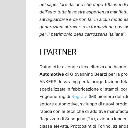
nel saper fare italiano che dopo 100 anni di
dell’auto tutta la nostra esperienza manifat
salvaguardare e da non far in alcun modo e
generazioni attraverso la formazione possa
per il patrimonio della carrozzeria italiana”
.
I PARTNER
Quindici le aziende d’eccellenza che hanno p
Automotive
di Giovannino Bearzi per la prog
ANKERS Juss-amg per la progettazione telai
specializzata in fabbricazione di stampi, p
Engeenering di
Segrate
(MI) pioniera dell’ut
settore automotive, sviluppo di nuovi prodo
rapida con le tecniche di additive manufact
Ragazzon di Susegana (TV), azienda leader ne
classe elevata. Protopaint di Torino, aziend