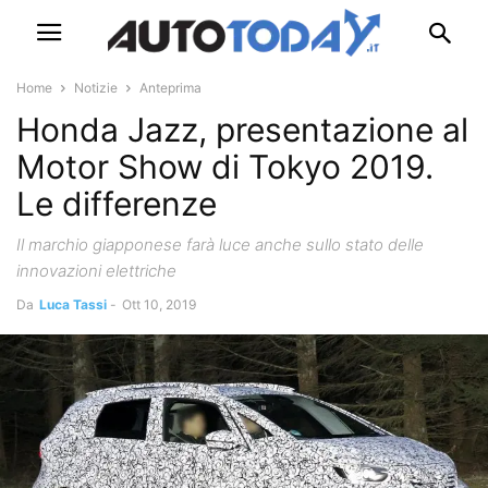
Home
Notizie
Anteprima
Honda Jazz, presentazione al
Motor Show di Tokyo 2019.
Le differenze
Il marchio giapponese farà luce anche sullo stato delle
innovazioni elettriche
Da
Luca Tassi
-
Ott 10, 2019