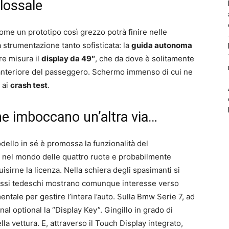
lossale
ome un prototipo così grezzo potrà finire nelle
 strumentazione tanto sofisticata: la
guida autonoma
re misura il
display da 49″
, che da dove è solitamente
a anteriore del passeggero. Schermo immenso di cui ne
 ai
crash test
.
e imboccano un’altra via…
odello in sé è promossa la funzionalità del
 nel mondo delle quattro ruote e probabilmente
irne la licenza. Nella schiera degli spasimanti si
lossi tedeschi mostrano comunque interesse verso
ntale per gestire l’intera l’auto. Sulla Bmw Serie 7, ad
onal optional la “Display Key”. Gingillo in grado di
lla vettura. E, attraverso il Touch Display integrato,