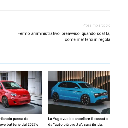
Prossimo articolo
Fermo amministrativo: preavviso, quando scatta,
come mettersi in regola
l rilancio passa da
La Yugo vuole cancellare il passato
uove batterie dal 2027 e
da “auto più brutta”: sarà ibrida,