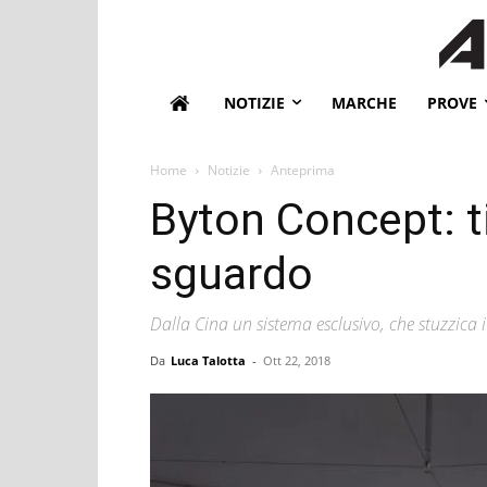
NOTIZIE
MARCHE
PROVE
Home
Notizie
Anteprima
Byton Concept: t
sguardo
Dalla Cina un sistema esclusivo, che stuzzica
Da
Luca Talotta
-
Ott 22, 2018