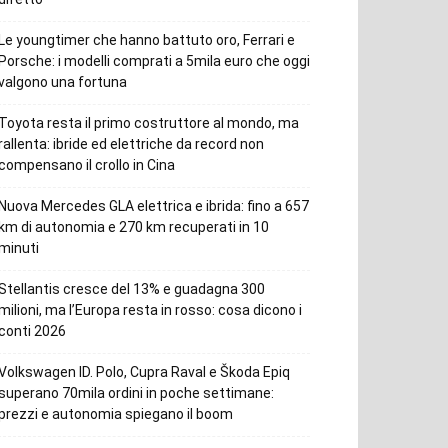
Le youngtimer che hanno battuto oro, Ferrari e
Porsche: i modelli comprati a 5mila euro che oggi
valgono una fortuna
Toyota resta il primo costruttore al mondo, ma
rallenta: ibride ed elettriche da record non
compensano il crollo in Cina
Nuova Mercedes GLA elettrica e ibrida: fino a 657
km di autonomia e 270 km recuperati in 10
minuti
Stellantis cresce del 13% e guadagna 300
milioni, ma l’Europa resta in rosso: cosa dicono i
conti 2026
Volkswagen ID. Polo, Cupra Raval e Škoda Epiq
superano 70mila ordini in poche settimane:
prezzi e autonomia spiegano il boom