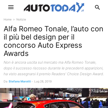
Home
Notizie
Alfa Romeo Tonale, l’auto con
il più bel design per il
concorso Auto Express
Awards
Non è ancora uscita sul mercato ma Alfa Romeo Tonale,
dopo il successo riscosso durante le precedenti apparizioni,
ha visto assegnarsi il premio Readers’ Choice Design Award.
Da
Stefano Marotti
-
Lug 28, 2019