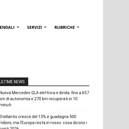
IENDALI
SERVIZI
RUBRICHE
ULTIME NEWS
Nuova Mercedes GLA elettrica e ibrida: fino a 657
km di autonomia e 270 km recuperati in 10
minuti
Stellantis cresce del 13% e guadagna 300
milioni, ma l’Europa resta in rosso: cosa dicono i
conti 2026