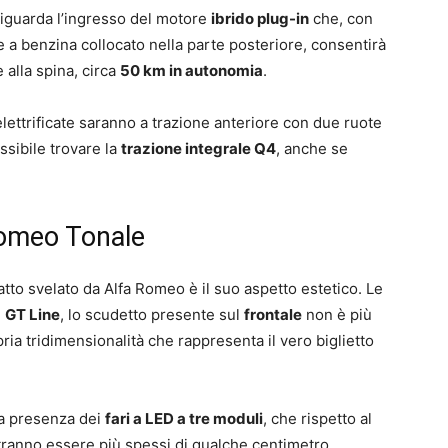
riguarda l’ingresso del motore
ibrido plug-in
che, con
 a benzina collocato nella parte posteriore, consentirà
e alla spina, circa
50 km in autonomia
.
lettrificate saranno a trazione anteriore con due ruote
ssibile trovare la
trazione integrale Q4
, anche se
Romeo Tonale
to svelato da Alfa Romeo è il suo aspetto estetico. Le
e
GT Line
, lo scudetto presente sul
frontale
non è più
ria tridimensionalità che rappresenta il vero biglietto
la presenza dei
fari a LED a tre moduli
, che rispetto al
tranno essere più spessi di qualche centimetro.