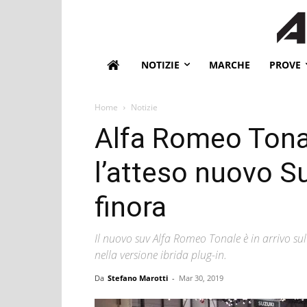
NOTIZIE
MARCHE
PROVE
Home
Notizie
Alfa Romeo Tona
l’atteso nuovo S
finora
Il nuovo suv Alfa Romeo Tonale è in arrivo sul
nella versione ibrida plug-in.
Da
Stefano Marotti
-
Mar 30, 2019