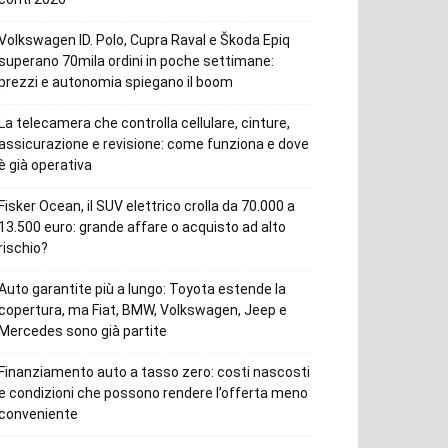
Volkswagen ID. Polo, Cupra Raval e Škoda Epiq
superano 70mila ordini in poche settimane:
prezzi e autonomia spiegano il boom
La telecamera che controlla cellulare, cinture,
assicurazione e revisione: come funziona e dove
è già operativa
Fisker Ocean, il SUV elettrico crolla da 70.000 a
13.500 euro: grande affare o acquisto ad alto
rischio?
Auto garantite più a lungo: Toyota estende la
copertura, ma Fiat, BMW, Volkswagen, Jeep e
Mercedes sono già partite
Finanziamento auto a tasso zero: costi nascosti
e condizioni che possono rendere l’offerta meno
conveniente