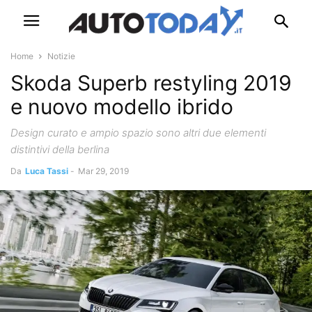
Home
Notizie
Skoda Superb restyling 2019
e nuovo modello ibrido
Design curato e ampio spazio sono altri due elementi
distintivi della berlina
Da
Luca Tassi
-
Mar 29, 2019