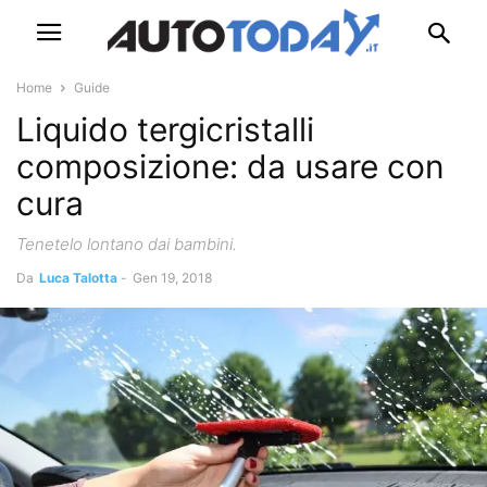
Home
Guide
Liquido tergicristalli
composizione: da usare con
cura
Tenetelo lontano dai bambini.
Da
Luca Talotta
-
Gen 19, 2018