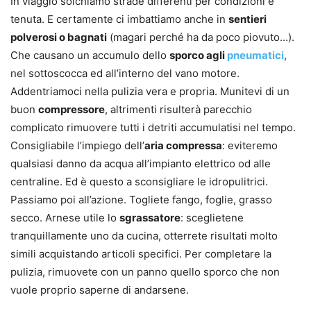
In viaggio solchiamo strade differenti per condizioni e
tenuta. E certamente ci imbattiamo anche in
sentieri
polverosi o bagnati
(magari perché ha da poco piovuto…).
Che causano un accumulo dello
sporco agli
pneumatici
,
nel sottoscocca ed all’interno del vano motore.
Addentriamoci nella pulizia vera e propria. Munitevi di un
buon
compressore
, altrimenti risulterà parecchio
complicato rimuovere tutti i detriti accumulatisi nel tempo.
Consigliabile l’impiego dell’
aria compressa
: eviteremo
qualsiasi danno da acqua all’impianto elettrico od alle
centraline. Ed è questo a sconsigliare le idropulitrici.
Passiamo poi all’azione. Togliete fango, foglie, grasso
secco. Arnese utile lo
sgrassatore
: sceglietene
tranquillamente uno da cucina, otterrete risultati molto
simili acquistando articoli specifici. Per completare la
pulizia, rimuovete con un panno quello sporco che non
vuole proprio saperne di andarsene.