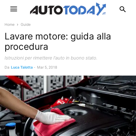
Home
Guide
Lavare motore: guida alla
procedura
Istruzioni per rimettere l'auto in buono stato.
Da
Luca Talotta
-
Mar 5, 2018