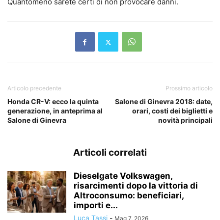
Quantomeno sarete certi di non provocare danni.
Articolo precedente
Prossimo articolo
Honda CR-V: ecco la quinta
Salone di Ginevra 2018: date,
generazione, in anteprima al
orari, costi dei biglietti e
Salone di Ginevra
novità principali
Articoli correlati
Dieselgate Volkswagen,
risarcimenti dopo la vittoria di
Altroconsumo: beneficiari,
importi e...
Luca Tassi
-
Mag 7, 2026