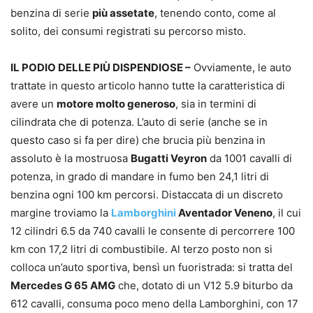
benzina di serie
più assetate
, tenendo conto, come al
solito, dei consumi registrati su percorso misto.
IL PODIO DELLE PIÙ DISPENDIOSE –
Ovviamente, le auto
trattate in questo articolo hanno tutte la caratteristica di
avere un
motore molto generoso
, sia in termini di
cilindrata che di potenza. L’auto di serie (anche se in
questo caso si fa per dire) che brucia più benzina in
assoluto è la mostruosa
Bugatti Veyron
da 1001 cavalli di
potenza, in grado di mandare in fumo ben 24,1 litri di
benzina ogni 100 km percorsi. Distaccata di un discreto
margine troviamo la
Lamborghini
Aventador Veneno
, il cui
12 cilindri 6.5 da 740 cavalli le consente di percorrere 100
km con 17,2 litri di combustibile. Al terzo posto non si
colloca un’auto sportiva, bensì un fuoristrada: si tratta del
Mercedes G 65 AMG
che, dotato di un V12 5.9 biturbo da
612 cavalli, consuma poco meno della Lamborghini, con 17