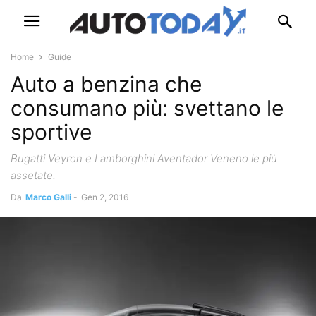
Home
Guide
Auto a benzina che
consumano più: svettano le
sportive
Bugatti Veyron e Lamborghini Aventador Veneno le più
assetate.
Da
Marco Galli
-
Gen 2, 2016