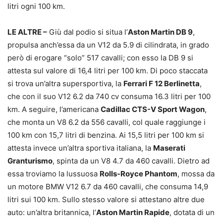
litri ogni 100 km.
LE ALTRE –
Giù dal podio si situa l’
Aston Martin DB 9
,
propulsa anch’essa da un V12 da 5.9 di cilindrata, in grado
però di erogare “solo” 517 cavalli; con esso la DB 9 si
attesta sul valore di 16,4 litri per 100 km. Di poco staccata
si trova un’altra supersportiva, la
Ferrari F 12 Berlinetta
,
che con il suo V12 6.2 da 740 cv consuma 16.3 litri per 100
km. A seguire, l’americana
Cadillac CTS-V Sport Wagon
,
che monta un V8 6.2 da 556 cavalli, col quale raggiunge i
100 km con 15,7 litri di benzina. Ai 15,5 litri per 100 km si
attesta invece un’altra sportiva italiana, la
Maserati
Granturismo
, spinta da un V8 4.7 da 460 cavalli. Dietro ad
essa troviamo la lussuosa
Rolls-Royce Phantom
, mossa da
un motore BMW V12 6.7 da 460 cavalli, che consuma 14,9
litri sui 100 km. Sullo stesso valore si attestano altre due
auto: un’altra britannica, l’
Aston Martin Rapide
, dotata di un