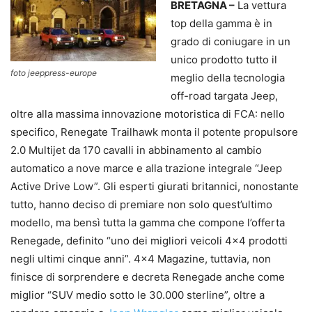
BRETAGNA –
La vettura
top della gamma è in
grado di coniugare in un
unico prodotto tutto il
foto jeeppress-europe
meglio della tecnologia
off-road targata Jeep,
oltre alla massima innovazione motoristica di FCA: nello
specifico, Renegate Trailhawk monta il potente propulsore
2.0 Multijet da 170 cavalli in abbinamento al cambio
automatico a nove marce e alla trazione integrale “Jeep
Active Drive Low”. Gli esperti giurati britannici, nonostante
tutto, hanno deciso di premiare non solo quest’ultimo
modello, ma bensì tutta la gamma che compone l’offerta
Renegade, definito “uno dei migliori veicoli 4×4 prodotti
negli ultimi cinque anni”. 4×4 Magazine, tuttavia, non
finisce di sorprendere e decreta Renegade anche come
miglior “SUV medio sotto le 30.000 sterline”, oltre a