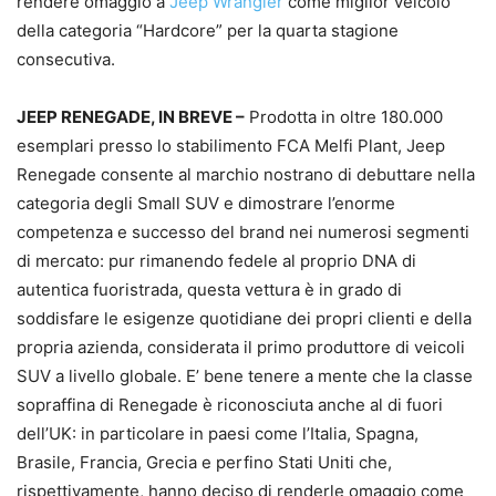
rendere omaggio a
Jeep Wrangler
come miglior veicolo
della categoria “Hardcore” per la quarta stagione
consecutiva.
JEEP RENEGADE, IN BREVE –
Prodotta in oltre 180.000
esemplari presso lo stabilimento FCA Melfi Plant, Jeep
Renegade consente al marchio nostrano di debuttare nella
categoria degli Small SUV e dimostrare l’enorme
competenza e successo del brand nei numerosi segmenti
di mercato: pur rimanendo fedele al proprio DNA di
autentica fuoristrada, questa vettura è in grado di
soddisfare le esigenze quotidiane dei propri clienti e della
propria azienda, considerata il primo produttore di veicoli
SUV a livello globale. E’ bene tenere a mente che la classe
sopraffina di Renegade è riconosciuta anche al di fuori
dell’UK: in particolare in paesi come l’Italia, Spagna,
Brasile, Francia, Grecia e perfino Stati Uniti che,
rispettivamente, hanno deciso di renderle omaggio come