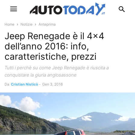
Home
Notizie
Anteprima
Jeep Renegade è il 4×4
dell’anno 2016: info,
caratteristiche, prezzi
Tutti i perchè su come Jeep Renegade è riuscita a
conquistare la giuria anglosassone
Da
Cristian Nisticò
-
Gen 3, 2016