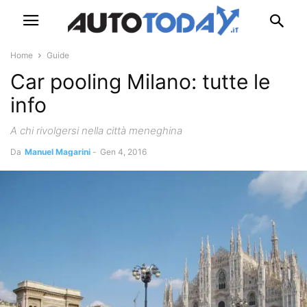
Home
Guide
Car pooling Milano: tutte le
info
A chi rivolgersi nella città meneghina
Da
Manuel Magarini
-
Gen 4, 2016