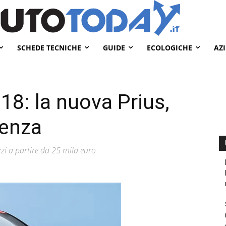
SCHEDE TECNICHE
GUIDE
ECOLOGICHE
AZ
18: la nuova Prius,
lenza
zzi a partire da 25 mila euro