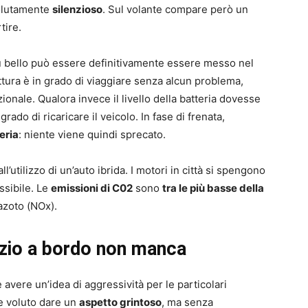
solutamente
silenzioso
. Sul volante compare però un
tire.
iù bello può essere definitivamente essere messo nel
tura è in grado di viaggiare senza alcun problema,
nale. Qualora invece il livello della batteria dovesse
rado di ricaricare il veicolo. In fase di frenata,
teria
: niente viene quindi sprecato.
l’utilizzo di un’auto ibrida. I motori in città si spengono
sibile. Le
emissioni di C02
sono
tra le più basse della
 azoto (NOx).
azio a bordo non manca
avere un’idea di aggressività per le particolari
ce voluto dare un
aspetto grintoso
, ma senza