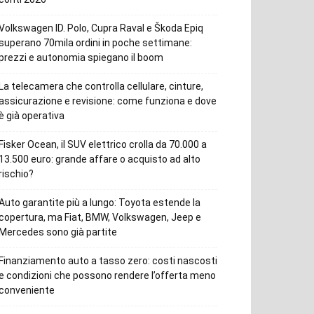
Volkswagen ID. Polo, Cupra Raval e Škoda Epiq
superano 70mila ordini in poche settimane:
prezzi e autonomia spiegano il boom
La telecamera che controlla cellulare, cinture,
assicurazione e revisione: come funziona e dove
è già operativa
Fisker Ocean, il SUV elettrico crolla da 70.000 a
13.500 euro: grande affare o acquisto ad alto
rischio?
Auto garantite più a lungo: Toyota estende la
copertura, ma Fiat, BMW, Volkswagen, Jeep e
Mercedes sono già partite
Finanziamento auto a tasso zero: costi nascosti
e condizioni che possono rendere l’offerta meno
conveniente