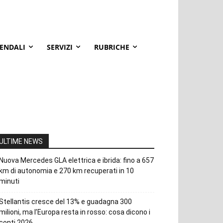
IENDALI
SERVIZI
RUBRICHE
ULTIME NEWS
Nuova Mercedes GLA elettrica e ibrida: fino a 657
km di autonomia e 270 km recuperati in 10
minuti
Stellantis cresce del 13% e guadagna 300
milioni, ma l’Europa resta in rosso: cosa dicono i
conti 2026