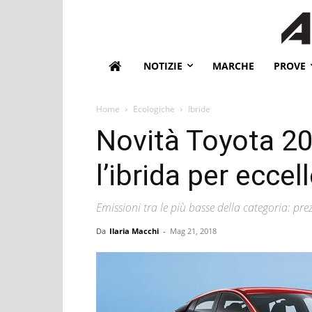
NOTIZIE
MARCHE
PROVE
Home
Ecologiche
Ibride
Novità Toyota 20
l’ibrida per eccel
Emissioni tra le più basse della categoria: pre
Da
Ilaria Macchi
-
Mag 21, 2018