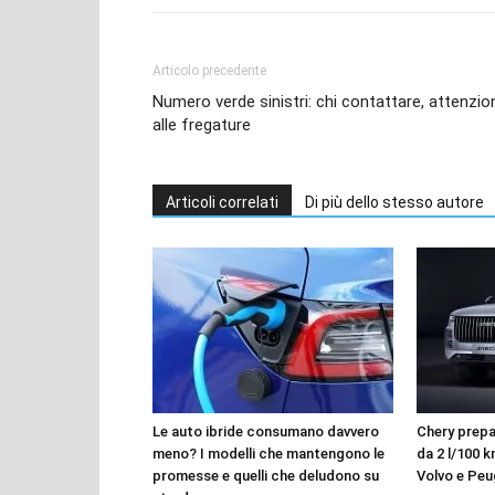
Articolo precedente
Numero verde sinistri: chi contattare, attenzio
alle fregature
Articoli correlati
Di più dello stesso autore
Le auto ibride consumano davvero
Chery prepar
meno? I modelli che mantengono le
da 2 l/100 k
promesse e quelli che deludono su
Volvo e Pe