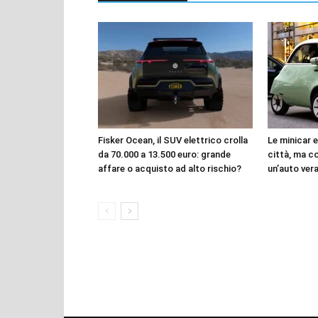
Fisker Ocean, il SUV elettrico crolla
Le minicar 
da 70.000 a 13.500 euro: grande
città, ma c
affare o acquisto ad alto rischio?
un’auto ver