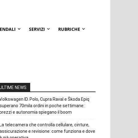
IENDALI
SERVIZI
RUBRICHE
ULTIME NEWS
Volkswagen ID. Polo, Cupra Raval e Škoda Epiq
superano 70mila ordini in poche settimane:
prezzi e autonomia spiegano il boom
La telecamera che controlla cellulare, cinture,
assicurazione e revisione: come funziona e dove
è già operativa