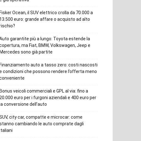
Fisker Ocean, il SUV elettrico crolla da 70.000 a
13.500 euro: grande affare o acquisto ad alto
rischio?
Auto garantite più a lungo: Toyota estende la
copertura, ma Fiat, BMW, Volkswagen, Jeep e
Mercedes sono già partite
Finanziamento auto a tasso zero: costi nascosti
e condizioni che possono rendere l’offerta meno
conveniente
Bonus veicoli commerciali e GPL al via: fino a
20.000 euro per i furgoni aziendali e 400 euro per
la conversione dell’auto
SUV, city car, compatte e microcar: come
stanno cambiando le auto comprate dagli
italiani