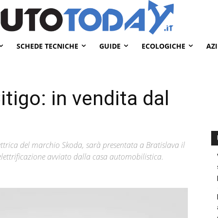
SCHEDE TECNICHE
GUIDE
ECOLOGICHE
AZ
itigo: in vendita dal
ttrica del marchio Skoda, sarà presentata a Bratislava il
lettrificazione avviato dalla casa automobilistica.