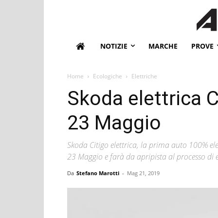
NOTIZIE
MARCHE
PROVE
Home
Ecologiche
Elettriche
Skoda elettrica C
23 Maggio
Skoda Citigo elettrica, la prima auto 100% ele
23 Maggio e farà da apripista al processo di e
Da
Stefano Marotti
-
Mag 21, 2019