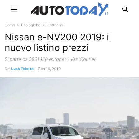
Home
Ecologiche
Elettriche
Nissan e-NV200 2019: il
nuovo listino prezzi
Si parte da 39814,10 europer il Van Courier
Da
Luca Talotta
-
Gen 16, 2019