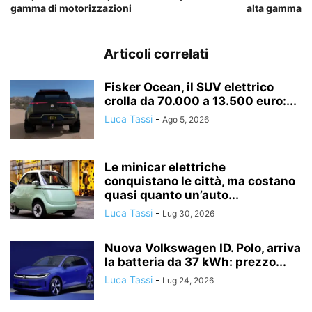
gamma di motorizzazioni
alta gamma
Articoli correlati
Fisker Ocean, il SUV elettrico
crolla da 70.000 a 13.500 euro:...
Luca Tassi
-
Ago 5, 2026
Le minicar elettriche
conquistano le città, ma costano
quasi quanto un’auto...
Luca Tassi
-
Lug 30, 2026
Nuova Volkswagen ID. Polo, arriva
la batteria da 37 kWh: prezzo...
Luca Tassi
-
Lug 24, 2026