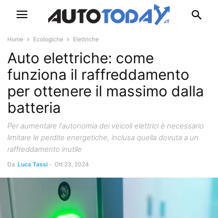
Home
Ecologiche
Elettriche
Auto elettriche: come
funziona il raffreddamento
per ottenere il massimo dalla
batteria
Per aumentare l'autonomia dei veicoli elettrici è necessario
limitare le perdite energetiche, inclusa quella dovuta a un
raffreddamento inutile
Da
Luca Tassi
-
Ott 23, 2024