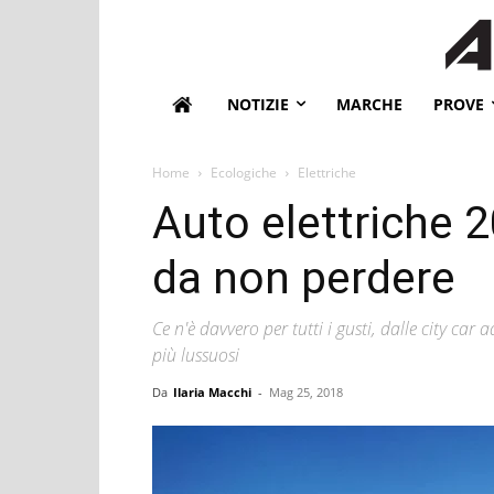
NOTIZIE
MARCHE
PROVE
Home
Ecologiche
Elettriche
Auto elettriche 
da non perdere
Ce n'è davvero per tutti i gusti, dalle city car a
più lussuosi
Da
Ilaria Macchi
-
Mag 25, 2018