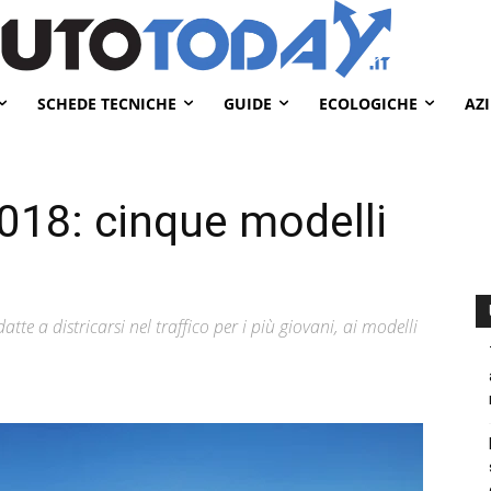
SCHEDE TECNICHE
GUIDE
ECOLOGICHE
AZ
2018: cinque modelli
datte a districarsi nel traffico per i più giovani, ai modelli