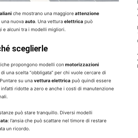
taliani
che mostrano una maggiore
attenzione
e una nuova
auto
. Una vettura
elettrica
può
e alcuni tra i modelli migliori.
hé sceglierle
stiche propongono modelli con
motorizzazioni
ta di una scelta “obbligata” per chi vuole cercare di
. Puntare su una
vettura elettrica
può quindi essere
 infatti ridotte a zero e anche i costi di manutenzione
ali.
tanze può stare tranquillo. Diversi modelli
vata
: l’ansia che può scattare nel timore di restare
ta un ricordo.