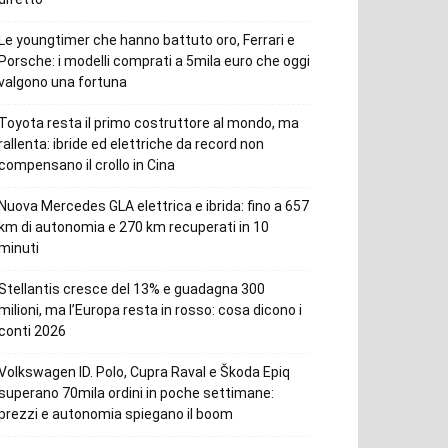
Le youngtimer che hanno battuto oro, Ferrari e
Porsche: i modelli comprati a 5mila euro che oggi
valgono una fortuna
Toyota resta il primo costruttore al mondo, ma
rallenta: ibride ed elettriche da record non
compensano il crollo in Cina
Nuova Mercedes GLA elettrica e ibrida: fino a 657
km di autonomia e 270 km recuperati in 10
minuti
Stellantis cresce del 13% e guadagna 300
milioni, ma l’Europa resta in rosso: cosa dicono i
conti 2026
Volkswagen ID. Polo, Cupra Raval e Škoda Epiq
superano 70mila ordini in poche settimane:
prezzi e autonomia spiegano il boom