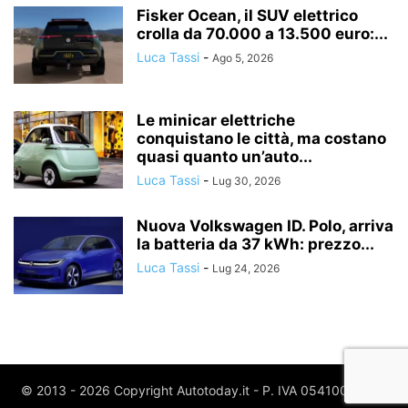
Fisker Ocean, il SUV elettrico
crolla da 70.000 a 13.500 euro:...
Luca Tassi
-
Ago 5, 2026
Le minicar elettriche
conquistano le città, ma costano
quasi quanto un’auto...
Luca Tassi
-
Lug 30, 2026
Nuova Volkswagen ID. Polo, arriva
la batteria da 37 kWh: prezzo...
Luca Tassi
-
Lug 24, 2026
© 2013 - 2026 Copyright Autotoday.it - P. IVA 05410020969