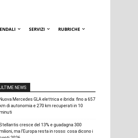
IENDALI
SERVIZI
RUBRICHE
ULTIME NEWS
Nuova Mercedes GLA elettrica e ibrida: fino a 657
km di autonomia e 270 km recuperati in 10
minuti
Stellantis cresce del 13% e guadagna 300
milioni, ma l’Europa resta in rosso: cosa dicono i
conti 2026