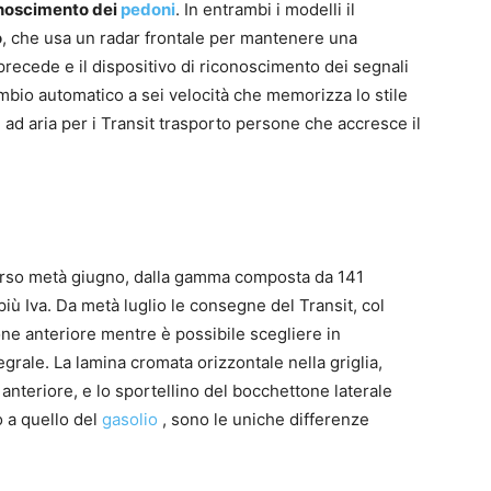
onoscimento dei
pedoni
. In entrambi i modelli il
o
, che usa un radar frontale per mantenere una
 precede e il dispositivo di riconoscimento dei segnali
ambio automatico a sei velocità che memorizza lo stile
ad aria per i Transit trasporto persone che accresce il
scorso metà giugno, dalla gamma composta da 141
più Iva. Da metà luglio le consegne del Transit, col
one anteriore mentre è possibile scegliere in
tegrale. La lamina cromata orizzontale nella griglia,
i anteriore, e lo sportellino del bocchettone laterale
o a quello del
gasolio
, sono le uniche differenze