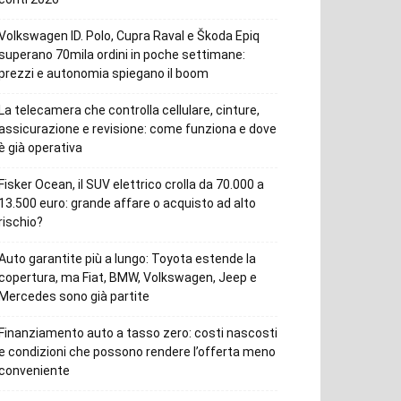
Volkswagen ID. Polo, Cupra Raval e Škoda Epiq
superano 70mila ordini in poche settimane:
prezzi e autonomia spiegano il boom
La telecamera che controlla cellulare, cinture,
assicurazione e revisione: come funziona e dove
è già operativa
Fisker Ocean, il SUV elettrico crolla da 70.000 a
13.500 euro: grande affare o acquisto ad alto
rischio?
Auto garantite più a lungo: Toyota estende la
copertura, ma Fiat, BMW, Volkswagen, Jeep e
Mercedes sono già partite
Finanziamento auto a tasso zero: costi nascosti
e condizioni che possono rendere l’offerta meno
conveniente