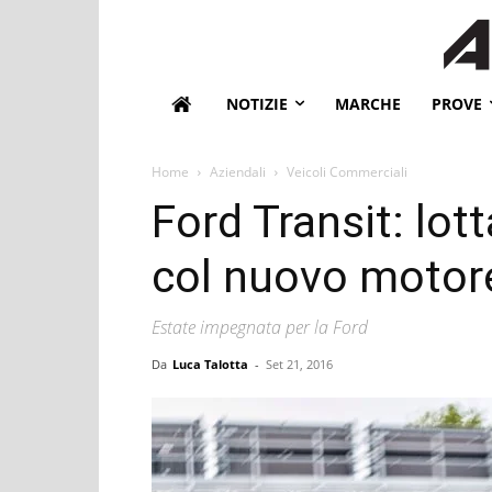
NOTIZIE
MARCHE
PROVE
Home
Aziendali
Veicoli Commerciali
Ford Transit: lot
col nuovo motore
Estate impegnata per la Ford
Da
Luca Talotta
-
Set 21, 2016