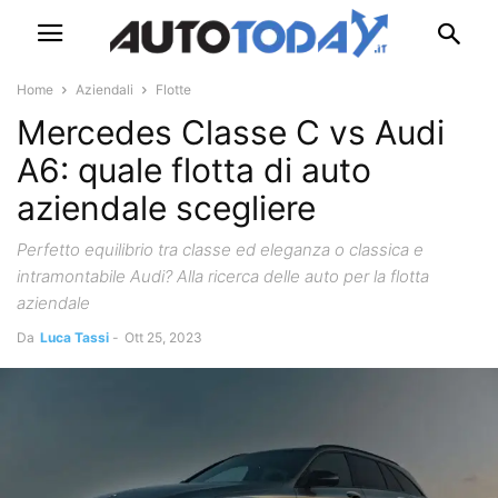
Home
Aziendali
Flotte
Mercedes Classe C vs Audi
A6: quale flotta di auto
aziendale scegliere
Perfetto equilibrio tra classe ed eleganza o classica e
intramontabile Audi? Alla ricerca delle auto per la flotta
aziendale
Da
Luca Tassi
-
Ott 25, 2023