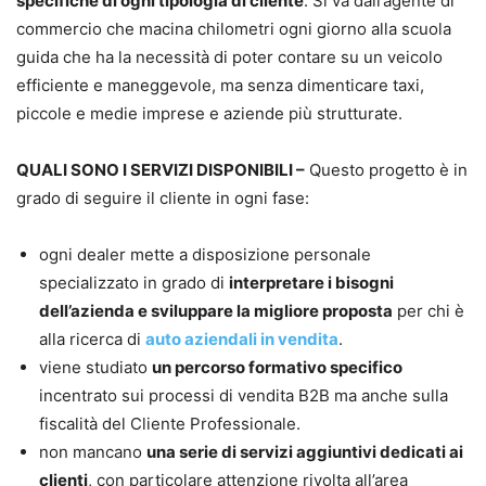
specifiche di ogni tipologia di cliente
. Si va dall’agente di
commercio che macina chilometri ogni giorno alla scuola
guida che ha la necessità di poter contare su un veicolo
efficiente e maneggevole, ma senza dimenticare taxi,
piccole e medie imprese e aziende più strutturate.
QUALI SONO I SERVIZI DISPONIBILI –
Questo progetto è in
grado di seguire il cliente in ogni fase:
ogni dealer mette a disposizione personale
specializzato in grado di
interpretare i bisogni
dell’azienda e sviluppare la migliore proposta
per chi è
alla ricerca di
auto aziendali in vendita
.
viene studiato
un percorso formativo specifico
incentrato sui processi di vendita B2B ma anche sulla
fiscalità del Cliente Professionale.
non mancano
una serie di servizi aggiuntivi dedicati ai
clienti
, con particolare attenzione rivolta all’area